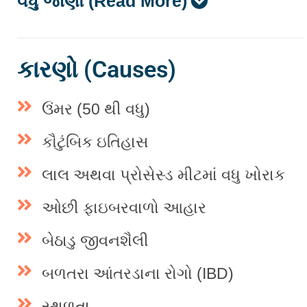
વધુ જાણો (Read More)
કારણો (Causes)
ઉંમર (50 થી વધુ)
કૌટુંબિક ઇતિહાસ
લાલ અથવા પ્રોસેસ્ડ મીટમાં વધુ ખોરાક
ઓછી ફાઇબરવાળો આહાર
બેઠાડુ જીવનશૈલી
બળતરા આંતરડાના રોગો (IBD)
સ્થૂળતા