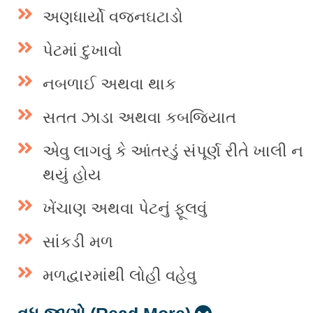
અણધાર્યો વજનઘટાડો
પેટમાં દુખાવો
નબળાઈ અથવા થાક
સતત ઝાડા અથવા કબજિયાત
એવુ લાગવું કે આંતરડું સંપૂર્ણ રીતે ખાલી ન
થયું હોય
ખેંચાણ અથવા પેટનું ફૂલવું
સાંકડી મળ
મળદ્વારમાંથી લોહી વહેવુ