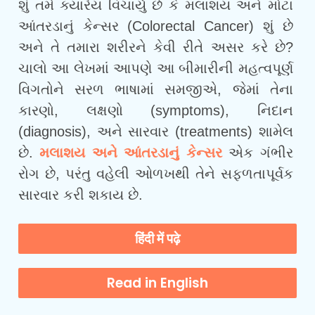
શું તમે ક્યારેય વિચાર્યું છે કે મલાશય અને મોટા
આંતરડાનું કેન્સર (Colorectal Cancer) શું છે
અને તે તમારા શરીરને કેવી રીતે અસર કરે છે?
ચાલો આ લેખમાં આપણે આ બીમારીની મહત્વપૂર્ણ
વિગતોને સરળ ભાષામાં સમજીએ, જેમાં તેના
કારણો, લક્ષણો (symptoms), નિદાન
(diagnosis), અને સારવાર (treatments) શામેલ
છે.
મલાશય અને આંતરડાનું કેન્સર
એક ગંભીર
રોગ છે, પરંતુ વહેલી ઓળખથી તેને સફળતાપૂર્વક
સારવાર કરી શકાય છે.
हिंदी में पढ़े
Read in English