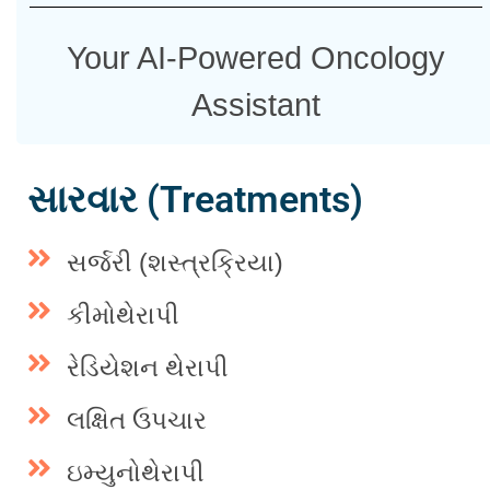
Your AI-Powered Oncology
Assistant
સારવાર (Treatments)
સર્જરી (શસ્ત્રક્રિયા)
કીમોથેરાપી
રેડિયેશન થેરાપી
લક્ષિત ઉપચાર
ઇમ્યુનોથેરાપી