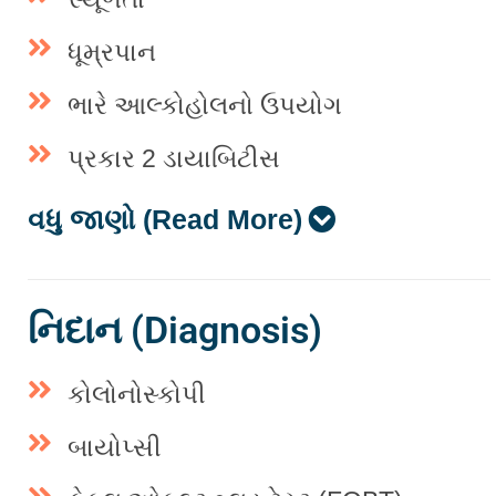
ધૂમ્રપાન
ભારે આલ્કોહોલનો ઉપયોગ
પ્રકાર 2 ડાયાબિટીસ
વધુ જાણો (Read More)
નિદાન (Diagnosis)
કોલોનોસ્કોપી
બાયોપ્સી