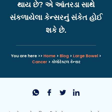
થાય છે? એ આંતરડા સાથે
સંકળાયેલા કેન્સરનું સંકેત હોઈ
શકે છે.
You are here >>
Home
>
Blog
>
Large Bowel
>
Cancer
> કોલોરેક્ટલ કેન્સર