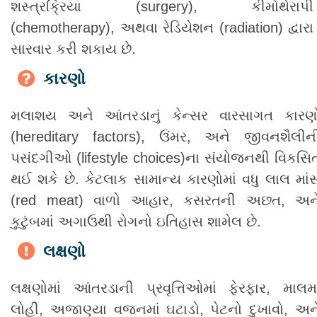
શસ્ત્રક્રિયા (surgery), કીમોથેરાપી
(chemotherapy), અથવા રેડિયેશન (radiation) દ્વારા
સારવાર કરી શકાય છે.
કારણો
મલાશય અને આંતરડાનું કેન્સર વારસાગત કારણ
(hereditary factors), ઉંમર, અને જીવનશૈલીન
પસંદગીઓ (lifestyle choices)ના સંયોજનથી વિકસિ
થઈ શકે છે. કેટલાક સામાન્ય કારણોમાં વધુ લાલ માં
(red meat) વાળો આહાર, કસરતની અછત, અન
કુટુંબમાં અગાઉથી રોગનો ઇતિહાસ શામેલ છે.
લક્ષણો
લક્ષણોમાં આંતરડાની પ્રવૃત્તિઓમાં ફેરફાર, માલમા
લોહી, અજાણ્યા વજનમાં ઘટાડો, પેટનો દુખાવો, અન