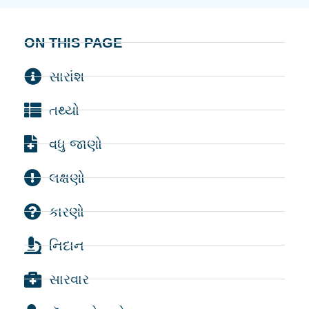
ON THIS PAGE
સારાંશ
તથ્યો
વધુ જાણો
લક્ષણો
કારણો
નિદાન
સારવાર