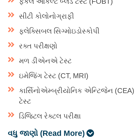
ફેકલ ઓકલ્ટ બ્લડ ટેસ્ટ (FOBT)
સીટી કોલોનોગ્રાફી
ફ્લેક્સિબલ સિગ્મોઇડોસ્કોપી
રક્ત પરીક્ષણો
મળ ડીએનએ ટેસ્ટ
ઇમેજિંગ ટેસ્ટ (CT, MRI)
કાર્સિનોએમ્બ્રીયોનિક એન્ટિજેન (CEA)
ટેસ્ટ
ડિજિટલ રેક્ટલ પરીક્ષા
વધુ જાણો (Read More)