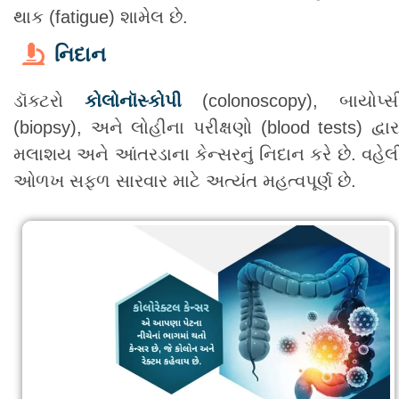
થાક (fatigue) શામેલ છે.
નિદાન
ડૉક્ટરો
કોલોનૉસ્કોપી
(colonoscopy), બાયોપ્સ
(biopsy), અને લોહીના પરીક્ષણો (blood tests) દ્વાર
મલાશય અને આંતરડાના કેન્સરનું નિદાન કરે છે. વહેલ
ઓળખ સફળ સારવાર માટે અત્યંત મહત્વપૂર્ણ છે.