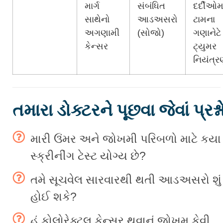
માર્ગ
સંબંધિત
દર્દીઓમા
સાથેનો
આડઅસરો
ટામના
અગણામી
(સોજો)
ગણાનેટે
કેન્સર
ટ્યુમર
નિયંત્
તમારા ડોક્ટરને પૂછવા જેવાં પ્રશ્ન
મારી ઉંમર અને જોખમી પરિબળો માટે કયા
સ્ક્રીનીંગ ટેસ્ટ યોગ્ય છે?
તમે સૂચવેલ સારવારથી થતી આડઅસરો શું
હોઈ શકે?
હું કોલોરેક્ટલ કેન્સર થવાનું જોખમ કેવી