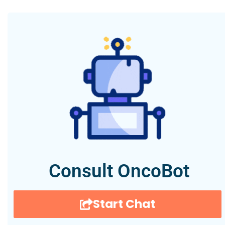
Consult OncoBot
Start Chat