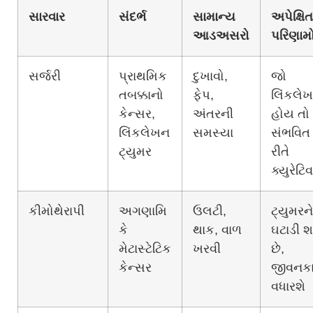
સારવાર
સંદર્ભ
સામાન્ય
અપેક્ષિત
આડઅસરો
પરિણામ
સર્જરી
પ્રાથમિક
દુખાવો,
જો
તબક્કાનો
ફેપ,
લિંકલે
કેન્સર,
અંતરની
હોય તો
લિંકલેખન
સમસ્યા
સંભવિત
ટ્યુમર
રીતે
ક્યુરેટિવ
કીમોથેરાપી
અગણામિ
ઉલટી,
ટ્યુમરને
કે
થાક, વાળ
ઘટાડી શ
મેટાસ્ટેટિક
ખરવી
છે,
કેન્સર
જીવનક
વધારશે