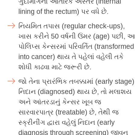
ગુદામાર્ગના આંતરિક અસ્તર (internal
lining of the rectum) પર વધે છે.
નિયમિત તપાસ (regular check-ups),
ખાસ કરીને 50 વર્ષની ઉંમર (age) પછી, 
પોલિપ્સ કેન્સરમાં પરિવર્તિત (transformed
into cancer) થાય તે પહેલાં વહેલી તકે
શોધી કાઢવા માટે જરૂરી છે.
જો તેના પ્રારંભિક તબક્કામાં (early stage)
નિદાન (diagnosed) થાય છે, તો મલાશય
અને આંતરડાનું કેન્સર ખૂબ જ
સારવારપાત્ર (treatable) છે, તેથી જ
સ્ક્રીનીંગ દ્વારા વહેલું નિદાન (early
diagnosis through screening) જીવન