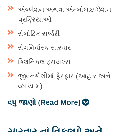
એબ્લેશન અથવા એમ્બોલાઇઝેશન
પ્રક્રિયાઓ
રોબોટિક સર્જરી
રોગનિર્વારક સારવાર
ક્લિનિકલ ટ્રાયલ્સ
જીવનશૈલીમાં ફેરફાર (આહાર અને
વ્યાયામ)
વધુ જાણો (Read More)
સારવાર નાં વિકલ્પો અને