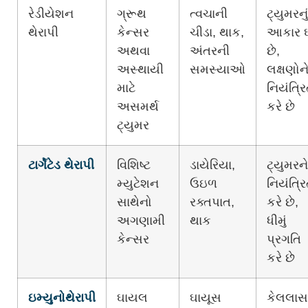
રેડીયેશન
ગ્રૂથ
ત્વચાની
ટ્યુમરનું
થેરાપી
કેન્સર
ચીડા, થાક,
આકાર ઘ
અથવા
અંતરની
છે,
અસ્થાયી
સમસ્યાઓ
લક્ષણોન
માટે
નિયંત્ર
અસમર્થ
કરે છે
ટ્યુમર
ટાર્ગેટેડ થેરાપી
વિશિષ્ટ
ડાયેરિયા,
ટ્યુમરને
મ્યુટેશન
ઉઇળ
નિયંત્ર
સાથેનો
રક્તપાત,
કરે છે,
અગણામી
થાક
ધીમું
કેન્સર
પ્રગતિ
કરે છે
ઇમ્યુનોથેરાપી
ઘાયલ
ઘાયૂસ
કેલલાસ