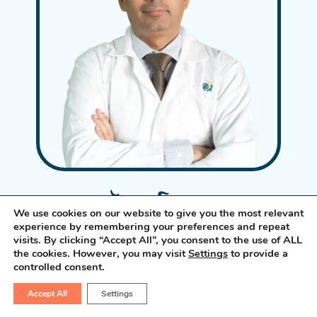
ડૉ. હર્ષ શાહ
We use cookies on our website to give you the most relevant
experience by remembering your preferences and repeat
MS, MCh (GI cancer Surgeon)
visits. By clicking “Accept All”, you consent to the use of ALL
the cookies. However, you may visit
Settings
to provide a
ડૉ. હર્ષ શાહ અમદાવાદના એક પ્રખ્યાત
controlled consent.
જી.આઈ અને એચ.પી.બી રોબોટિક કેન્સર
Accept All
Settings
સર્જન
છે. તેઓ ભોજન નળી, પેટ, લીવર,