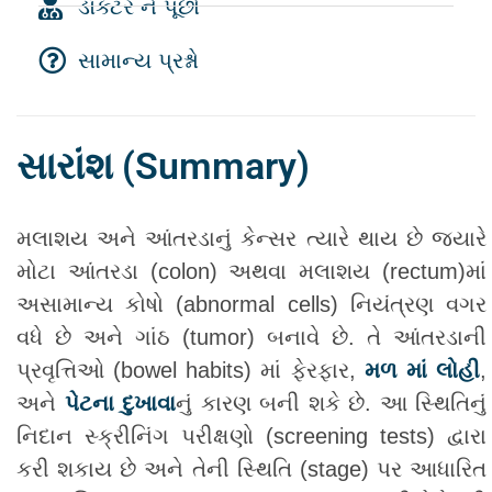
ડૉક્ટર ને પૂછો
સામાન્ય પ્રશ્નો
સારાંશ (Summary)
મલાશય અને આંતરડાનું કેન્સર ત્યારે થાય છે જ્યારે
મોટા આંતરડા (colon) અથવા મલાશય (rectum)માં
અસામાન્ય કોષો (abnormal cells) નિયંત્રણ વગર
વધે છે અને ગાંઠ (tumor) બનાવે છે. તે આંતરડાની
પ્રવૃત્તિઓ (bowel habits) માં ફેરફાર,
મળ માં લોહી
,
અને
પેટના દુખાવા
નું કારણ બની શકે છે. આ સ્થિતિનું
નિદાન સ્ક્રીનિંગ પરીક્ષણો (screening tests) દ્વારા
કરી શકાય છે અને તેની સ્થિતિ (stage) પર આધારિત