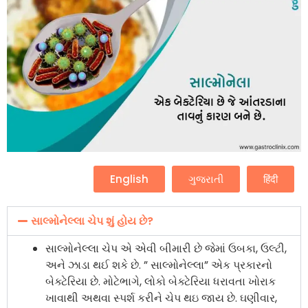
English
ગુજરાતી
हिंदी
સાલ્મોનેલ્લા ચેપ શું હોય છે?
સાલ્મોનેલ્લા ચેપ એ એવી બીમારી છે જેમાં ઉબકા, ઉલ્ટી,
અને ઝાડા થઈ શકે છે. ” સાલ્મોનેલ્લા” એક પ્રકારનો
બેક્ટેરિયા છે. મોટેભાગે, લોકો બેક્ટેરિયા ધરાવતા ખોરાક
ખાવાથી અથવા સ્પર્શ કરીને ચેપ થઇ જાય છે. ઘણીવાર,