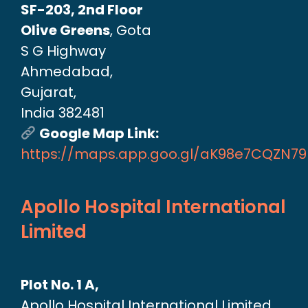
SF-203, 2nd Floor
Olive Greens
, Gota
S G Highway
Ahmedabad,
Gujarat,
India 382481
Google Map Link:
https://maps.app.goo.gl/aK98e7CQZN7
Apollo Hospital International
Limited
Plot No. 1 A,
Apollo Hospital International Limited,