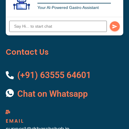
Your AI-Powered Gastro Assistant
Contact Us
(+91) 63555 64601
Chat on Whatsapp
EMAIL
support@drharshshah.in