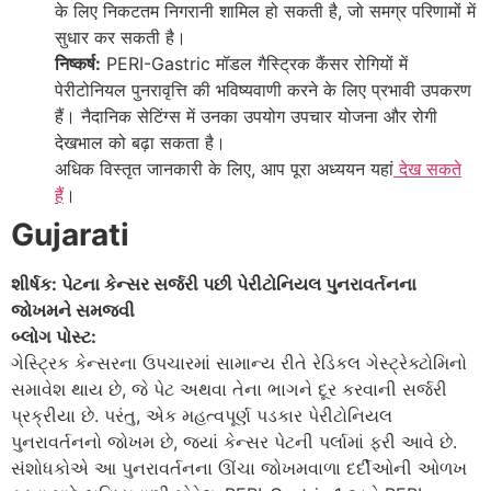
के लिए निकटतम निगरानी शामिल हो सकती है, जो समग्र परिणामों में
सुधार कर सकती है।
निष्कर्ष:
PERI-Gastric मॉडल गैस्ट्रिक कैंसर रोगियों में
पेरीटोनियल पुनरावृत्ति की भविष्यवाणी करने के लिए प्रभावी उपकरण
हैं। नैदानिक सेटिंग्स में उनका उपयोग उपचार योजना और रोगी
देखभाल को बढ़ा सकता है।
अधिक विस्तृत जानकारी के लिए, आप पूरा अध्ययन यहां
देख सकते
हैं
।
Gujarati
શીર્ષક: પેટના કેન્સર સર્જરી પછી પેરીટોનિયલ પુનરાવર્તનના
જોખમને સમજવી
બ્લોગ પોસ્ટ:
ગેસ્ટ્રિક કેન્સરના ઉપચારમાં સામાન્ય રીતે રેડિકલ ગેસ્ટ્રેક્ટોમિનો
સમાવેશ થાય છે, જે પેટ અથવા તેના ભાગને દૂર કરવાની સર્જરી
પ્રક્રીયા છે. પરંતુ, એક મહત્વપૂર્ણ પડકાર પેરીટોનિયલ
પુનરાવર્તનનો જોખમ છે, જ્યાં કેન્સર પેટની પર્લામાં ફરી આવે છે.
સંશોધકોએ આ પુનરાવર્તનના ઊંચા જોખમવાળા દર્દીઓની ઓળખ