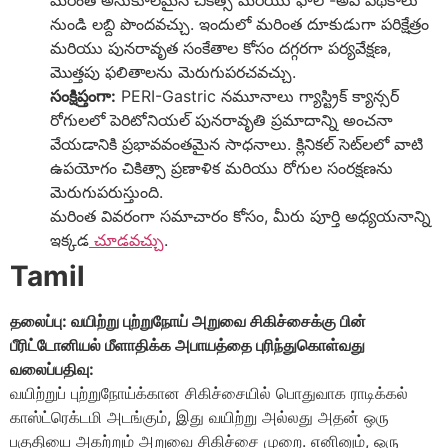
నుండి లబ్ది పొందవచ్చు. ఇందులో మరింత దూకుడుగా పరిక్షేత్రం
మరియు పునరావృత సంకేతాల కోసం దగ్గరగా పర్యవేక్షణ,
మొత్తపు ఫలితాలను మెరుగుపరచవచ్చు.
సంక్షిప్తంగా:
PERI-Gastric నమూనాలు గ్యాస్ట్రిక్ క్యాన్సర్
రోగులలో పెరిటోనియల్ పునరావృతి ప్రమాదాన్ని అంచనా
వేయడానికి ప్రభావవంతమైన సాధనాలు. క్లినికల్ సెట్‌లలో వాటి
ఉపయోగం చికిత్సా ప్రణాళిక మరియు రోగుల సంరక్షణను
మెరుగుపరుస్తుంది.
మరింత వివరంగా సమాచారం కోసం, మీరు పూర్తి అధ్యయనాన్ని
ఇక్కడ
చూడవచ్చు
.
Tamil
தலைப்பு: வயிற்று புற்றுநோய் அறுவை சிகிச்சைக்கு பின்
பீரிட்டோனியல் மீளாதிக்க அபாயத்தை புரிந்துகொள்வது
வலைப்பதிவு:
வயிற்றுப் புற்றுநோய்க்கான சிகிச்சையில் பொதுவாக ராடிக்கல்
காஸ்ட்ரெக்டமி அடங்கும், இது வயிற்று அல்லது அதன் ஒரு
பகுதியை அகற்றும் அறுவை சிகிச்சை முறை. எனினும், ஒரு