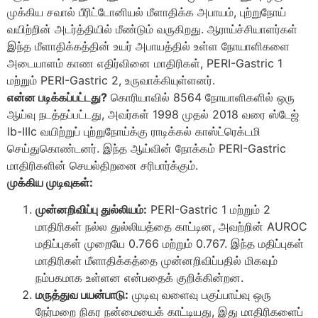
முக்கிய சவால் பீரிட்டோனியல் மீளாதிக்க அபாயம், புற்றுநோய்
வயிற்றின் அடர்த்தியில் மீண்டும் வருகிறது. ஆராய்ச்சியாளர்கள்
இந்த மீளாதிக்கத்தின் உயர் அபாயத்தில் உள்ள நோயாளிகளை
அடையாளம் காண எதிர்வினை மாதிரிகள், PERI-Gastric 1
மற்றும் PERI-Gastric 2, உருவாக்கியுள்ளனர்.
என்ன படிக்கப்பட்டது?
கொரியாவில் 8564 நோயாளிகளில் ஒரு
ஆய்வு நடத்தப்பட்டது, அவர்கள் 1998 முதல் 2018 வரை ஸ்டேஜ்
Ib-IIIc வயிற்றுப் புற்றுநோய்க்கு ராடிக்கல் காஸ்ட்ரெக்டமி
செய்துகொண்டனர். இந்த ஆய்வின் நோக்கம் PERI-Gastric
மாதிரிகளின் செயல்திறனை சரிபார்க்கும்.
முக்கிய முடிவுகள்:
முன்னறிவிப்பு துல்லியம்:
PERI-Gastric 1 மற்றும் 2
மாதிரிகள் நல்ல துல்லியத்தை காட்டின, அவற்றின் AUROC
மதிப்புகள் முறையே 0.766 மற்றும் 0.767. இந்த மதிப்புகள்
மாதிரிகள் மீளாதிக்கத்தை முன்னறிவிப்பதில் மிகவும்
நம்பகமாக உள்ளன என்பதைக் குறிக்கின்றன.
மருத்துவ பயன்பாடு:
முடிவு வளைவு பகுப்பாய்வு ஒரு
நேர்மறை நிகர நன்மையைக் காட்டியது, இது மாதிரிகளைப்