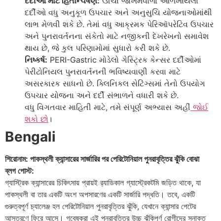
દર્દીઓ માટે હિતાન્વેષણ:
ઊંચા જોખમવાળા ઓળખાયેલા
દર્દીઓ વધુ અનુકૂળ ઉપચાર અને અનુસુચિ યોજનાઓમાંથી
લાભ મેળવી શકે છે. તેમાં વધુ આક્રમક પેરિઑપરેટિવ ઉપચાર
અને પુનરાવર્તનના સંકેતો માટે નજીકની દેખરેખનો સમાવેશ
થાય છે, જે કુલ પરિણામોમાં સુધારો કરી શકે છે.
નિષ્કર્ષ:
PERI-Gastric મોડેલો ગેસ્ટ્રિક કેન્સર દર્દીઓમાં
પેરીટોનિયલ પુનરાવર્તનની ભવિષ્યવાણી કરવા માટે
અસરકારક સાધનો છે. ક્લિનિકલ સેટિંગ્સમાં તેનો ઉપયોગ
ઉપચાર યોજના અને દર્દી સંભાળને વધારી શકે છે.
વધુ વિગતવાર માહિતી માટે, તમે સંપૂર્ણ અભ્યાસ અહીં
જોઈ
શકો છો
।
Bengali
শিরোনাম: পাকস্থলী ক্যান্সারের সার্জারির পর পেরিটোনিয়াল পুনরাবৃত্তির ঝুঁকি বোঝা
ব্লগ পোস্ট:
গ্যাস্ট্রিক ক্যান্সারের চিকিৎসায় প্রায়ই র‍্যাডিকাল গ্যাস্ট্রেকটমি জড়িত থাকে, যা
পাকস্থলী বা তার একটি অংশ অপসারণের একটি সার্জারি পদ্ধতি। তবে, একটি
গুরুত্বপূর্ণ চ্যালেঞ্জ হল পেরিটোনিয়াল পুনরাবৃত্তির ঝুঁকি, যেখানে ক্যান্সার পেটের
আস্তরণে ফিরে আসে। গবেষকরা এই পুনরাবৃত্তির উচ্চ ঝুঁকিপূর্ণ রোগীদের সনাক্ত