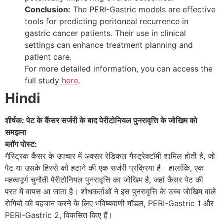
Conclusion:
The PERI-Gastric models are effective
tools for predicting peritoneal recurrence in
gastric cancer patients. Their use in clinical
settings can enhance treatment planning and
patient care.
For more detailed information, you can access the
full study
here
.
Hindi
शीर्षक: पेट के कैंसर सर्जरी के बाद पेरीटोनियल पुनरावृत्ति के जोखिम को
समझना
ब्लॉग पोस्ट:
गैस्ट्रिक कैंसर के उपचार में अक्सर रेडिकल गैस्ट्रेक्टॉमी शामिल होती है, जो
पेट या उसके हिस्से को हटाने की एक सर्जरी प्रक्रिया है। हालांकि, एक
महत्वपूर्ण चुनौती पेरीटोनियल पुनरावृत्ति का जोखिम है, जहां कैंसर पेट की
परत में वापस आ जाता है। शोधकर्ताओं ने इस पुनरावृत्ति के उच्च जोखिम वाले
रोगियों की पहचान करने के लिए भविष्यवाणी मॉडल, PERI-Gastric 1 और
PERI-Gastric 2, विकसित किए हैं।