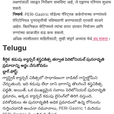
लक्षणांसाठी जवळून निरीक्षण समाविष्ट आहे, जे एकूणच परिणाम सुधारू
शकते.
निष्कर्ष:
PERI-Gastric मॉडेल्स गॅस्ट्रिक कर्करोगाच्या रुग्णांमध्ये
पेरिटोनियल पुनरावृत्तीची भविष्यवाणी करण्यासाठी प्रभावी साधने
आहेत. क्लिनिकल सेटिंगमध्ये त्यांचा वापर उपचार नियोजन आणि
रुग्णांच्या काळजीत वाढ करू शकतो.
अधिक तपशीलवार माहितीसाठी, तुम्ही संपूर्ण अभ्यास येथे
बघू शकता
।
Telugu
శీర్షిక: కడుపు క్యాన్సర్ శస్త్రచికిత్స తర్వాత పెరిటోనియల్ పునరావృతి
ప్రమాదాన్ని అర్థం చేసుకోవడం
బ్లాగ్ పోస్ట్:
గ్యాస్ట్రిక్ క్యాన్సర్ చికిత్సలో సాధారణంగా రాడికల్ గాస్ట్రెక్టోమీని
చేర్చుతుంది, ఇది కడుపు లేదా దాని భాగాన్ని తొలగించే శస్త్రచికిత్స
పద్ధతి. అయితే, ఒక ముఖ్యమైన సవాలు పెరిటోనియల్ పునరావృతి
ప్రమాదం, అక్కడ క్యాన్సర్ కడుపు లైనింగ్‌లో తిరిగి వస్తుంది.
పరిశోధకులు ఈ పునరావృతికి అధిక ప్రమాదంలో ఉన్న రోగులను
గుర్తించడానికి అంచనా నమూనాలు, PERI-Gastric 1 మరియు