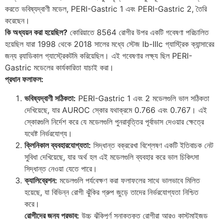
করতে ভবিষ্যদ্বাণী মডেল, PERI-Gastric 1 এবং PERI-Gastric 2, তৈরি
করেছেন।
কি অধ্যয়ন করা হয়েছিল?
কোরিয়াতে 8564 রোগীর উপর একটি গবেষণা পরিচালিত
হয়েছিল যারা 1998 থেকে 2018 সালের মধ্যে স্টেজ Ib-IIIc গ্যাস্ট্রিক ক্যান্সারের
জন্য র‍্যাডিকাল গ্যাস্ট্রেকটমি করিয়েছিল। এই গবেষণার লক্ষ্য ছিল PERI-
Gastric মডেলের কার্যকারিতা যাচাই করা।
প্রধান ফলাফল:
ভবিষ্যদ্বাণী সঠিকতা:
PERI-Gastric 1 এবং 2 মডেলগুলি ভাল সঠিকতা
দেখিয়েছে, যার AUROC স্কোর যথাক্রমে 0.766 এবং 0.767। এই
স্কোরগুলি নির্দেশ করে যে মডেলগুলি পুনরাবৃত্তির পূর্বাভাস দেওয়ার ক্ষেত্রে
যথেষ্ট নির্ভরযোগ্য।
ক্লিনিকাল ব্যবহারযোগ্যতা:
সিদ্ধান্ত বক্ররেখা বিশ্লেষণ একটি ইতিবাচক নেট
সুবিধা দেখিয়েছে, যার অর্থ হল এই মডেলগুলি ব্যবহার করে ভাল চিকিৎসা
সিদ্ধান্ত নেওয়া যেতে পারে।
ক্যালিব্রেশন:
মডেলগুলি পর্যবেক্ষণ করা ফলাফলের সাথে ভালভাবে মিলিত
হয়েছে, যা বিভিন্ন রোগী ঝুঁকির গ্রুপ জুড়ে তাদের নির্ভরযোগ্যতা নিশ্চিত
করে।
রোগীদের জন্য প্রভাব:
উচ্চ ঝুঁকিপূর্ণ সনাক্তকৃত রোগীরা আরও কাস্টমাইজড