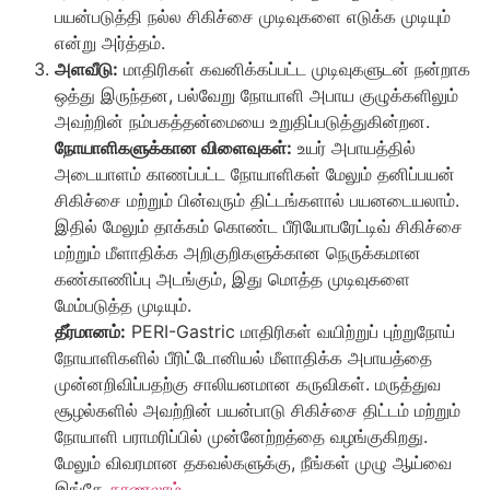
பயன்படுத்தி நல்ல சிகிச்சை முடிவுகளை எடுக்க முடியும்
என்று அர்த்தம்.
அளவீடு:
மாதிரிகள் கவனிக்கப்பட்ட முடிவுகளுடன் நன்றாக
ஒத்து இருந்தன, பல்வேறு நோயாளி அபாய குழுக்களிலும்
அவற்றின் நம்பகத்தன்மையை உறுதிப்படுத்துகின்றன.
நோயாளிகளுக்கான விளைவுகள்:
உயர் அபாயத்தில்
அடையாளம் காணப்பட்ட நோயாளிகள் மேலும் தனிப்பயன்
சிகிச்சை மற்றும் பின்வரும் திட்டங்களால் பயனடையலாம்.
இதில் மேலும் தாக்கம் கொண்ட பீரியோபரேட்டிவ் சிகிச்சை
மற்றும் மீளாதிக்க அறிகுறிகளுக்கான நெருக்கமான
கண்காணிப்பு அடங்கும், இது மொத்த முடிவுகளை
மேம்படுத்த முடியும்.
தீர்மானம்:
PERI-Gastric மாதிரிகள் வயிற்றுப் புற்றுநோய்
நோயாளிகளில் பீரிட்டோனியல் மீளாதிக்க அபாயத்தை
முன்னறிவிப்பதற்கு சாலியனமான கருவிகள். மருத்துவ
சூழல்களில் அவற்றின் பயன்பாடு சிகிச்சை திட்டம் மற்றும்
நோயாளி பராமரிப்பில் முன்னேற்றத்தை வழங்குகிறது.
மேலும் விவரமான தகவல்களுக்கு, நீங்கள் முழு ஆய்வை
இங்கே
காணலாம்
.