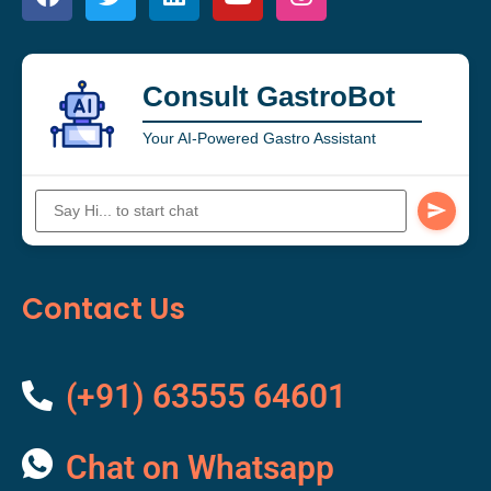
Consult GastroBot
Your AI-Powered Gastro Assistant
Contact Us
(+91) 63555 64601
Chat on Whatsapp