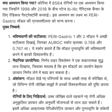
क्या अध्ययन किया गया?
कोरिया में 8564 रोगियों पर एक अध्ययन किया
गया जिन्होंने 1998 और 2018 के बीच स्टेज Ib-IIIc गैस्ट्रिक कैंसर के
लिए रेडिकल गैस्ट्रेक्टॉमी करवाई। इस अध्ययन का लक्ष्य था PERI-
Gastric मॉडल की प्रभावशीलता को मान्य करना।
मुख्य निष्कर्ष:
भविष्यवाणी की सटीकता:
PERI-Gastric 1 और 2 मॉडल ने अच्छी
सटीकता दिखाई, जिनका AUROC स्कोर क्रमशः 0.766 और
0.767 था। ये स्कोर बताते हैं कि मॉडल पुनरावृत्ति की भविष्यवाणी
करने में काफी विश्वसनीय हैं।
नैदानिक उपयोगिता:
निर्णय वक्र विश्लेषण ने एक सकारात्मक शुद्ध
लाभ दिखाया, जिसका मतलब है कि इन मॉडलों का उपयोग बेहतर
उपचार निर्णय लेने में मदद कर सकता है।
अंशांकन:
मॉडल देखे गए परिणामों के साथ अच्छी तरह से संरेखित थे,
जो विभिन्न रोगी जोखिम समूहों में उनकी विश्वसनीयता की पुष्टि करता
है।
रोगियों के लिए निहितार्थ:
उच्च जोखिम वाले पहचाने गए रोगी अधिक
अनुकूलित उपचार और अनुवर्ती योजनाओं से लाभ उठा सकते हैं।
इसमें अधिक आक्रामक पेरिऑपरेटिव उपचार और पुनरावृत्ति के संकेतों