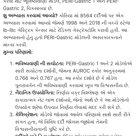
કરવા માટે ભૂવિષ્યવાણી મોડેલ, PERI-Gastric 1 અને PERI-
Gastric 2, વિકસાવ્યા છે.
શુ અભ્યાસ કરવામાં આવ્યો?
કોરિયા માં 8564 દર્દીઓ પર એક
અભ્યાસ કરવામાં આવ્યો જેમણે 1998 અને 2018 ની વચ્ચે સ્ટેજ
Ib-IIIc ગેસ્ટ્રિક કેન્સર માટે રેડિકલ ગેસ્ટ્રેક્ટોમિ કરાવી હતી. આ
અભ્યાસનો હેતુ હતો PERI-Gastric મોડેલની અસરકારકતાને
માન્ય કરવી.
મુખ્ય પરિણામો:
ભવિષ્યવાણી ની સચોટતા:
PERI-Gastric 1 અને 2 મોડેલોએ
સારી સચોટતા દર્શાવી, જેમના AUROC સ્કોર અનુક્રમમાં
0.766 અને 0.767 હતા. આ સ્કોર દર્શાવે છે કે મોડેલ
પુનરાવર્તન ની ભવિષ્યવાણી કરવામાં ખૂબ જ વિશ્વસનીય છે.
નૈદાનિક ઉપયોગિતા:
નિર્ણય વક્ર વિશ્લેષણ એ એક
સકારાત્મક નેટ લાભ દર્શાવ્યો, જેનો અર્થ છે કે આ મોડેલોનો
ઉપયોગ શ્રેષ્ઠ ઉપચાર નિર્ણય લેવામાં મદદ કરી શકે છે.
કેલિબ્રેશન:
મોડેલો જોવામાં આવેલ પરિણામો સાથે સારી રીતે
સંગત હતા, જે વિવિધ દર્દી જોખમ જૂથોમાં તેમની
વિશ્વસનીયતાની પુષ્ટિ કરે છે.