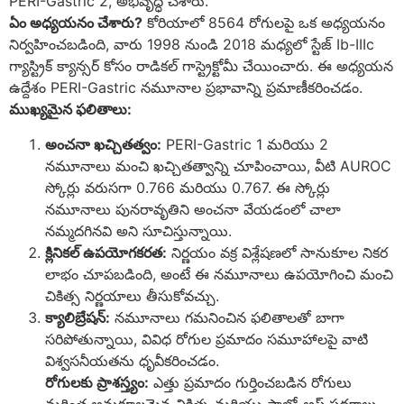
PERI-Gastric 2, అభివృద్ధి చేశారు.
ఏం అధ్యయనం చేశారు?
కోరియాలో 8564 రోగులపై ఒక అధ్యయనం
నిర్వహించబడింది, వారు 1998 నుండి 2018 మధ్యలో స్టేజ్ Ib-IIIc
గ్యాస్ట్రిక్ క్యాన్సర్ కోసం రాడికల్ గాస్ట్రెక్టోమీ చేయించారు. ఈ అధ్యయన
ఉద్దేశం PERI-Gastric నమూనాల ప్రభావాన్ని ప్రమాణీకరించడం.
ముఖ్యమైన ఫలితాలు:
అంచనా ఖచ్చితత్వం:
PERI-Gastric 1 మరియు 2
నమూనాలు మంచి ఖచ్చితత్వాన్ని చూపించాయి, వీటి AUROC
స్కోర్లు వరుసగా 0.766 మరియు 0.767. ఈ స్కోర్లు
నమూనాలు పునరావృతిని అంచనా వేయడంలో చాలా
నమ్మదగినవి అని సూచిస్తున్నాయి.
క్లినికల్ ఉపయోగకరత:
నిర్ణయం వక్ర విశ్లేషణలో సానుకూల నికర
లాభం చూపబడింది, అంటే ఈ నమూనాలు ఉపయోగించి మంచి
చికిత్స నిర్ణయాలు తీసుకోవచ్చు.
క్యాలిబ్రేషన్:
నమూనాలు గమనించిన ఫలితాలతో బాగా
సరిపోతున్నాయి, వివిధ రోగుల ప్రమాదం సమూహాలపై వాటి
విశ్వసనీయతను ధృవీకరించడం.
రోగులకు ప్రాశస్త్యం:
ఎత్తు ప్రమాదం గుర్తించబడిన రోగులు
మరింత అనుకూలమైన చికిత్స మరియు ఫాలో-అప్ పథకాలు