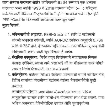
काय अभ्यास करण्यात आले?
कोरियामध्ये 8564 रुग्णांवर एक अभ्यास
करण्यात आला ज्यांनी 1998 ते 2018 दरम्यान स्टेज Ib-IIIc गॅस्ट्रिक
कर्करोगासाठी रेडिकल गॅस्ट्रेक्टॉमी केली होती. या अभ्यासाचे उद्दिष्ट होते
PERI-Gastric मॉडेल्सची कार्यक्षमता पडताळून पाहणे.
मुख्य निष्कर्ष:
भविष्यवाणीची अचूकता:
PERI-Gastric 1 आणि 2 मॉडेल्सनी
चांगली अचूकता दर्शवली, ज्यांचे AUROC स्कोअर अनुक्रमे 0.766
आणि 0.767 होते. हे स्कोअर सूचित करतात की मॉडेल्स पुनरावृत्तीची
भविष्यवाणी करण्यासाठी खूप विश्वासार्ह आहेत.
नैदानिक उपयुक्तता:
निर्णय वक्र विश्लेषणाने सकारात्मक निव्वळ
फायदा दर्शविला, ज्याचा अर्थ असा आहे की या मॉडेल्सचा वापर चांगले
उपचार निर्णय घेण्यासाठी मदत करू शकतो.
कॅलिब्रेशन:
मॉडेल्स निरीक्षण केलेल्या परिणामांशी चांगले संरेखित होते,
विविध रुग्णांच्या जोखमीच्या गटांमध्ये त्यांच्या विश्वासार्हतेची पुष्टी
करतात.
रुग्णांसाठी परिणाम:
उच्च धोका ओळखलेल्या रुग्णांना अधिक
सानुकूलित उपचार आणि फॉलो-अप योजनांचा लाभ होऊ शकतो. यात
अधिक आक्रमक पेरिओपरेटिव्ह उपचार आणि पुनरावृत्तीच्या