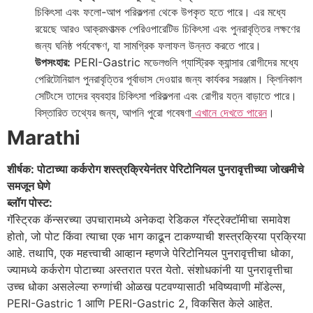
চিকিৎসা এবং ফলো-আপ পরিকল্পনা থেকে উপকৃত হতে পারে। এর মধ্যে
রয়েছে আরও আক্রমণাত্মক পেরিওপারেটিভ চিকিৎসা এবং পুনরাবৃত্তির লক্ষণের
জন্য ঘনিষ্ঠ পর্যবেক্ষণ, যা সামগ্রিক ফলাফল উন্নত করতে পারে।
উপসংহার:
PERI-Gastric মডেলগুলি গ্যাস্ট্রিক ক্যান্সার রোগীদের মধ্যে
পেরিটোনিয়াল পুনরাবৃত্তির পূর্বাভাস দেওয়ার জন্য কার্যকর সরঞ্জাম। ক্লিনিকাল
সেটিংসে তাদের ব্যবহার চিকিৎসা পরিকল্পনা এবং রোগীর যত্ন বাড়াতে পারে।
বিস্তারিত তথ্যের জন্য, আপনি পুরো গবেষণা
এখানে দেখতে পারেন
।
Marathi
शीर्षक: पोटाच्या कर्करोग शस्त्रक्रियेनंतर पेरिटोनियल पुनरावृत्तीच्या जोखमीचे
समजून घेणे
ब्लॉग पोस्ट:
गॅस्ट्रिक कॅन्सरच्या उपचारामध्ये अनेकदा रेडिकल गॅस्ट्रेक्टॉमीचा समावेश
होतो, जो पोट किंवा त्याचा एक भाग काढून टाकण्याची शस्त्रक्रिया प्रक्रिया
आहे. तथापि, एक महत्त्वाची आव्हान म्हणजे पेरिटोनियल पुनरावृत्तीचा धोका,
ज्यामध्ये कर्करोग पोटाच्या अस्तरात परत येतो. संशोधकांनी या पुनरावृत्तीचा
उच्च धोका असलेल्या रुग्णांची ओळख पटवण्यासाठी भविष्यवाणी मॉडेल्स,
PERI-Gastric 1 आणि PERI-Gastric 2, विकसित केले आहेत.