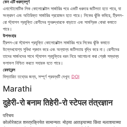
কেন এটি গুরুত্বপূর্ণ
এনাস্টোমোটিক লিক কোলোরেক্টাল সার্জারির পরে একটি গুরুতর জটিলতা হতে পারে, যা
সংক্রমণ এবং অতিরিক্ত সার্জারির প্রয়োজন হতে পারে। লিকের ঝুঁকি কমিয়ে, ট্রিপল-
রো স্ট্যাপল প্রযুক্তি রোগীদের পুনরুদ্ধারকে বাড়াতে এবং সামগ্রিক বোঝা কমাতে
পারে।
উপসংহার
ট্রিপল-রো স্ট্যাপল প্রযুক্তি কোলোরেক্টাল সার্জারির পরে লিকের ঝুঁকি কমাতে
উল্লেখযোগ্য সুবিধা প্রদান করে এবং অন্যান্য জটিলতায় বৃদ্ধি করে না। রোগীদের
তাদের সার্জনদের সাথে স্ট্যাপল প্রযুক্তির ধরন নিয়ে আলোচনা করা শ্রেষ্ঠ সম্ভাব্য
ফলাফল নিশ্চিত করতে সহায়ক হতে পারে।
রেফারেন্স
বিস্তারিত তথ্যের জন্য, সম্পূর্ণ প্রবন্ধটি দেখুন:
DOI
Marathi
दुहेरी-रो बनाम तिहेरी-रो स्टेपल तंत्रज्ञान
परिचय
कोलोरेक्टल शस्त्रक्रियेत सामान्यतः मोठ्या आतड्याच्या किंवा मलाशयाच्या