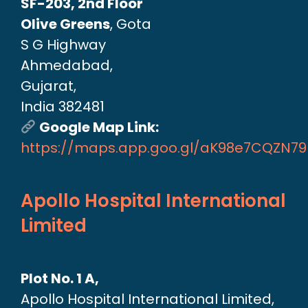
SF-203, 2nd Floor
Olive Greens
, Gota
S G Highway
Ahmedabad,
Gujarat,
India 382481
Google Map Link:
https://maps.app.goo.gl/aK98e7CQZN7
Apollo Hospital International
Limited
Plot No. 1 A,
Apollo Hospital International Limited,