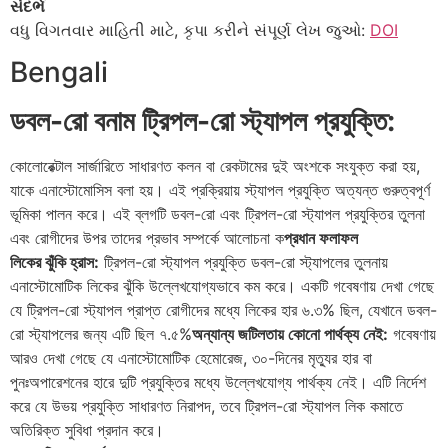
સંદર્ભ
વધુ વિગતવાર માહિતી માટે, કૃપા કરીને સંપૂર્ણ લેખ જુઓ:
DOI
Bengali
ডবল-রো বনাম ট্রিপল-রো স্ট্যাপল প্রযুক্তি:
কোলোরেক্টাল সার্জারিতে সাধারণত কলন বা রেকটামের দুই অংশকে সংযুক্ত করা হয়,
যাকে এনাস্টোমোসিস বলা হয়। এই প্রক্রিয়ায় স্ট্যাপল প্রযুক্তি অত্যন্ত গুরুত্বপূর্ণ
ভূমিকা পালন করে। এই ব্লগটি ডবল-রো এবং ট্রিপল-রো স্ট্যাপল প্রযুক্তির তুলনা
এবং রোগীদের উপর তাদের প্রভাব সম্পর্কে আলোচনা ক
প্রধান ফলাফল
লিকের ঝুঁকি হ্রাস:
ট্রিপল-রো স্ট্যাপল প্রযুক্তি ডবল-রো স্ট্যাপলের তুলনায়
এনাস্টোমোটিক লিকের ঝুঁকি উল্লেখযোগ্যভাবে কম করে। একটি গবেষণায় দেখা গেছে
যে ট্রিপল-রো স্ট্যাপল প্রাপ্ত রোগীদের মধ্যে লিকের হার ৬.৩% ছিল, যেখানে ডবল-
রো স্ট্যাপলের জন্য এটি ছিল ৭.৫%
অন্যান্য জটিলতায় কোনো পার্থক্য নেই:
গবেষণায়
আরও দেখা গেছে যে এনাস্টোমোটিক হেমোরেজ, ৩০-দিনের মৃত্যুর হার বা
পুনঃঅপারেশনের হারে দুটি প্রযুক্তির মধ্যে উল্লেখযোগ্য পার্থক্য নেই। এটি নির্দেশ
করে যে উভয় প্রযুক্তি সাধারণত নিরাপদ, তবে ট্রিপল-রো স্ট্যাপল লিক কমাতে
অতিরিক্ত সুবিধা প্রদান করে।