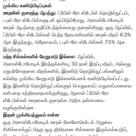
முக்கிய கண்டுபிடிப்புகள்
ஊறலின் குறைந்த ஆபத்து:
ட்ரிபிள்-ரோ ஸ்டேபிள் தொழில்நுட்பம்,
டபுள்-ரோ ஸ்டேபிள்களுடன் ஒப்பிடும்போது, அனாஸ்டோமோடிக்
ஊறல் ஆபத்தை குறிப்பிடத்தக்கவாறு குறைக்கிறது. ஒரு ஆய்வில்,
ட்ரிபிள்-ரோ ஸ்டேபிள்கள் பெற்ற நோயாளிகளில் ஊறல் வீதம் 6.3%
ஆக இருந்தது, அதேசமயம், டபுள்-ரோ ஸ்டேபிள்கள் 7.5% ஆக
இருந்தது.
மற்ற சிக்கல்களில் வேறுபாடு இல்லை:
ஆய்வில்,
அனாஸ்டோமோடிக் இரத்தக்கசிவு, 30 நாள் இறப்பு வீதம், அல்லது
மறுபரிசோதனை வீதங்களில், இரண்டு தொழில்நுட்பங்களிலும்
எவ்வித முக்கிய வேறுபாடு இல்லையெனக் கண்டுபிடிக்கப்பட்டது.
இது இரண்டு தொழில்நுட்பங்களும் பொதுவாகப் பாதுகாப்பானவை
என்பதை உத்திரவாதமாக்குகிறது, ஆனால் ட்ரிபிள்-ரோ
ஸ்டேபிள்கள் ஊறலைக் குறைக்க அதிக நன்மையை
வழங்குகின்றன.
இதன் முக்கியத்துவம் என்ன
ஒரு அனாஸ்டோமோடிக் ஊறல் கோலோரெக்டல் அறுவை
சிகிச்சைக்குப் பிறகு ஒரு தீவிரமான சிக்கலாக இருக்கக்கூடும்,