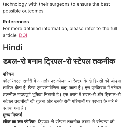
technology with their surgeons to ensure the best
possible outcomes.
References
For more detailed information, please refer to the full
article:
DOI
Hindi
डबल-रो बनाम ट्रिपल-रो स्टेपल तकनीक
परिचय
कोलोरेक्टल सर्जरी में आमतौर पर कोलन या रेक्टम के दो हिस्सों को जोड़ना
शामिल होता है, जिसे एनास्टोमोसिस कहा जाता है। इस प्रक्रिया में स्टेपल
तकनीक महत्वपूर्ण भूमिका निभाती है। इस ब्लॉग में डबल-रो और ट्रिपल-रो
स्टेपल तकनीकों की तुलना और उनके रोगी परिणामों पर प्रभाव के बारे में
बताया गया है।
मुख्य निष्कर्ष
लीक का कम जोखिम:
ट्रिपल-रो स्टेपल तकनीक डबल-रो स्टेपल्स की