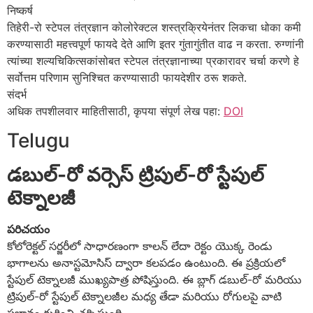
निष्कर्ष
तिहेरी-रो स्टेपल तंत्रज्ञान कोलोरेक्टल शस्त्रक्रियेनंतर लिकचा धोका कमी
करण्यासाठी महत्त्वपूर्ण फायदे देते आणि इतर गुंतागुंतीत वाढ न करता. रुग्णांनी
त्यांच्या शल्यचिकित्सकांसोबत स्टेपल तंत्रज्ञानाच्या प्रकारावर चर्चा करणे हे
सर्वोत्तम परिणाम सुनिश्चित करण्यासाठी फायदेशीर ठरू शकते.
संदर्भ
अधिक तपशीलवार माहितीसाठी, कृपया संपूर्ण लेख पहा:
DOI
Telugu
డబుల్-రో వర్సెస్ ట్రిపుల్-రో స్టేపుల్
టెక్నాలజీ
పరిచయం
కోలోరెక్టల్ సర్జరీలో సాధారణంగా కాలన్ లేదా రెక్టం యొక్క రెండు
భాగాలను అనాస్టమోసిస్ ద్వారా కలపడం ఉంటుంది. ఈ ప్రక్రియలో
స్టేపుల్ టెక్నాలజీ ముఖ్యపాత్ర పోషిస్తుంది. ఈ బ్లాగ్ డబుల్-రో మరియు
ట్రిపుల్-రో స్టేపుల్ టెక్నాలజీల మధ్య తేడా మరియు రోగులపై వాటి