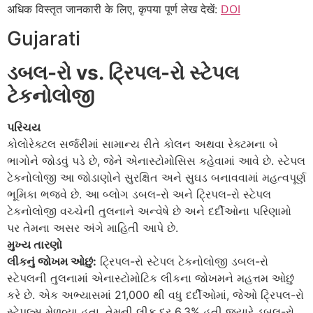
अधिक विस्तृत जानकारी के लिए, कृपया पूर्ण लेख देखें:
DOI
Gujarati
ડબલ-રો vs. ટ્રિપલ-રો સ્ટેપલ
ટેકનોલોજી
પરિચય
કોલોરેક્ટલ સર્જરીમાં સામાન્ય રીતે કોલન અથવા રેક્ટમના બે
ભાગોને જોડવું પડે છે, જેને એનાસ્ટોમોસિસ કહેવામાં આવે છે. સ્ટેપલ
ટેકનોલોજી આ જોડાણોને સુરક્ષિત અને સુઘડ બનાવવામાં મહત્વપૂર્ણ
ભૂમિકા ભજવે છે. આ બ્લોગ ડબલ-રો અને ટ્રિપલ-રો સ્ટેપલ
ટેકનોલોજી વચ્ચેની તુલનાને અન્વેષે છે અને દર્દીઓના પરિણામો
પર તેમના અસર અંગે માહિતી આપે છે.
મુખ્ય તારણો
લીકનું જોખમ ઓછું:
ટ્રિપલ-રો સ્ટેપલ ટેકનોલોજી ડબલ-રો
સ્ટેપલની તુલનામાં એનાસ્ટોમોટિક લીકના જોખમને મહત્તમ ઓછું
કરે છે. એક અભ્યાસમાં 21,000 થી વધુ દર્દીઓમાં, જેઓ ટ્રિપલ-રો
સ્ટેપલ્સ મેળવ્યા હતા, તેમની લીક દર 6.3% હતી જ્યારે ડબલ-રો