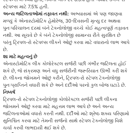
સ્ટેપલ્સ માટે 7.5% હતી.
અન્ય જટિલતાઓમાં તફાવત નથી:
અભ્યાસમાં એ પણ જાણવા
મળ્યું કે એનાસ્ટોમોટિક હેમોરેજ, 30-દિવસની મૃત્યુ દર અથવા
પુનઃપરિચાલન દરમાં બંને ટેકનોલોજી વચ્ચે કોઈ મહત્વપૂર્ણ તફાવત
નથી. આ સૂચવે છે કે બંને ટેકનોલોજી સામાન્ય રીતે સુરક્ષિત છે
પરંતુ ટ્રિપલ-રો સ્ટેપલ્સ લીકને ઓછું કરવા માટે વધારાનો લાભ આપે
છે.
શા માટે મહત્વનું છે
એનાસ્ટોમોટિક લીક કોલોરેક્ટલ સર્જરી પછી ગંભીર જટિલતા હોઈ
શકે છે, જે સંક્રમણ અને વધુ સર્જરીની જરૂરિયાત ઊભી કરી શકે
છે. લીકના જોખમને ઓછું કરીને, ટ્રિપલ-રો સ્ટેપલ ટેકનોલોજી
પુનઃપ્રાપ્તિને વધારી શકે છે અને દર્દીઓ પરનો કુલ બોજ ઘટાડે છે.
નિષ્કર્ષ
ટ્રિપલ-રો સ્ટેપલ ટેકનોલોજી કોલોરેક્ટલ સર્જરી પછી લીકના
જોખમને ઓછું કરવા માટે મહત્તમ લાભ આપે છે અને અન્ય
જટિલતાઓમાં વધારો કરતી નથી. દર્દીઓ માટે શ્રેષ્ઠ શક્ય પરિણામો
સુનિશ્ચિત કરવા માટે તેમની સર્જનો સાથે સ્ટેપલ ટેકનોલોજી વિશે
ચર્ચા કરવી લાભદાયી થઈ શકે છે.