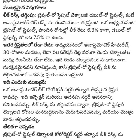
ప్రభావం గురించి చర్చిస్తుంది.
ముఖ్యమైన విషయాలు
లీక్ రిస్క్ తగ్గింపు:
ట్రిపుల్-రో స్టేపుల్ టెక్నాలజీ డబుల్-రో స్టేపుల్స్ కంటే
అనాస్టమోటిక్ లీక్ రిస్క్ ను గణనీయంగా తగ్గిస్తుంది. ఒక అధ్యయనంలో
ట్రిపుల్-రో స్టేపుల్స్ పొందిన రోగుల్లో లీక్ రేటు 6.3% కాగా, డబుల్-రో
స్టేపుల్స్ లో ఇది 7.5% గా ఉంది.
ఇతర క్లిష్టతలలో తేడా లేదు:
అధ్యయనంలో అనాస్టమోటిక్ హీమరేజ్,
30-రోజుల మరణం, లేదా రీఆపరేషన్ రేట్ల పరంగా రెండు టెక్నాలజీల
మధ్య గణనీయ తేడా లేదు. ఇది రెండు టెక్నాలజీలు సాధారణంగా
సురక్షితమైనవని సూచిస్తుంది, కానీ ట్రిపుల్-రో స్టేపుల్స్ లీక్ ను
తగ్గించడంలో అదనపు ప్రయోజనం ఇస్తుంది.
ఇది ఎందుకు ముఖ్యమే
ఒక అనాస్టమోటిక్ లీక్ కోలోరెక్టల్ సర్జరీ తర్వాత తీవ్రమైన క్లిష్టత
కావచ్చు, ఇది ఇన్ఫెక్షన్ మరియు అదనపు సర్జరీ అవసరాన్ని
కలిగించవచ్చు. లీక్ రిస్క్ ను తగ్గించడం ద్వారా, ట్రిపుల్-రో స్టేపుల్
టెక్నాలజీ రోగుల పునరుద్ధరణను మెరుగుపరచవచ్చు మరియు మొత్తం
భారం తగ్గించవచ్చు.
తేలికగా చెప్పడం
ట్రిపుల్-రో స్టేపుల్ టెక్నాలజీ కోలోరెక్టల్ సర్జరీ తర్వాత లీక్ రిస్క్ ను