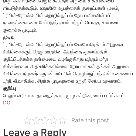
இது தொற்றினை மேலும் கூடுதல் அறுவை சிகிச்சையை
ஏற்படுத்தக்கூடும். ஊறலின் ஆபத்தைக் குறைப்பதன் மூலம்,
ட்ரிபிள்-ரோ ஸ்டேபிள் தொழில்நுட்பம் நோயாளிகளின் மீட்பு
நடவடிக்கைகளை மேம்படுத்தலாம் மற்றும் மொத்த சுமையை
குறைக்க முடியும்.
முடிவு
ட்ரிபிள்-ரோ ஸ்டேபிள் தொழில்நுட்பம் கோலோரெக்டல் அறுவை
சிகிச்சைக்குப் பிறகு ஊறலின் ஆபத்தை குறைப்பதில்
குறிப்பிடத்தக்க நன்மையை வழங்குகிறது மற்றும் மற்ற
சிக்கல்களை அதிகரிக்கவில்லை. நோயாளிகள் தங்கள் அறுவை
சிகிச்சை நிபுணர்களுடன் ஸ்டேபிள் தொழில்நுட்பத்தின் வகையைப்
பற்றி விவாதிக்க, சிறந்த முடிவுகளை உறுதி செய்ய உதவலாம்.
குறிப்பு
மேலும் விரிவான தகவலுக்காக, முழு கட்டுரையைப் பார்க்கவும்:
DOI
Rate this post
Leave a Reply