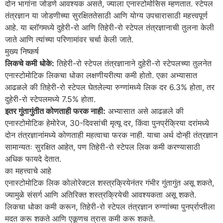
दोन भागांना जोडणे आवश्यक असते, ज्याला एनास्टोमोसिस म्हणतात. स्टेपल
तंत्रज्ञान या जोडणीच्या सुरक्षिततेसाठी आणि योग्य उपचारासाठी महत्त्वपूर्ण
आहे. या ब्लॉगमध्ये दुहेरी-रो आणि तिहेरी-रो स्टेपल तंत्रज्ञानाची तुलना केली
जाते आणि त्यांच्या परिणामांवर चर्चा केली जाते.
मुख्य निष्कर्ष
लिकचे कमी धोके:
तिहेरी-रो स्टेपल तंत्रज्ञानाने दुहेरी-रो स्टेपलच्या तुलनेत
एनास्टोमोटिक लिकचा धोका लक्षणीयरीत्या कमी होतो. एका अभ्यासात
आढळले की तिहेरी-रो स्टेपल घेतलेल्या रुग्णांमध्ये लिक दर 6.3% होता, तर
दुहेरी-रो स्टेपलमध्ये 7.5% होता.
इतर गुंतागुंतीत कोणताही फरक नाही:
अभ्यासात असे आढळले की
एनास्टोमोटिक हेमोरेज, 30-दिवसांची मृत्यू दर, किंवा पुनर्प्रक्रिया दरांमध्ये
दोन तंत्रज्ञानांमध्ये कोणताही महत्वाचा फरक नाही. याचा अर्थ दोन्ही तंत्रज्ञान
सामान्यतः सुरक्षित आहेत, पण तिहेरी-रो स्टेपल लिक कमी करण्यासाठी
अधिक फायदे देतात.
का महत्त्वाचे आहे
एनास्टोमोटिक लिक कोलोरेक्टल शस्त्रक्रियेनंतर गंभीर गुंतागुंत असू शकते,
ज्यामुळे संसर्ग आणि अतिरिक्त शस्त्रक्रियेची आवश्यकता असू शकते.
लिकचा धोका कमी करून, तिहेरी-रो स्टेपल तंत्रज्ञान रुग्णांच्या पुनर्प्राप्तीला
मदत करू शकते आणि एकूणच त्रास कमी करू शकते.