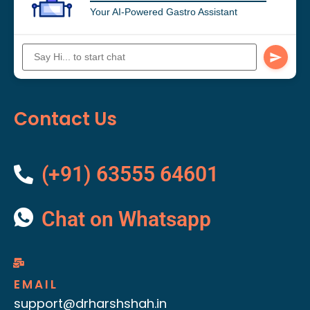
Your AI-Powered Gastro Assistant
Contact Us
(+91) 63555 64601
Chat on Whatsapp
EMAIL
support@drharshshah.in