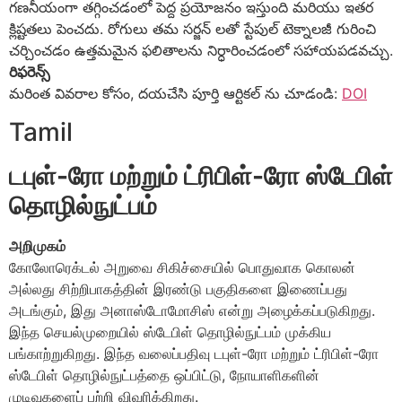
గణనీయంగా తగ్గించడంలో పెద్ద ప్రయోజనం ఇస్తుంది మరియు ఇతర
క్లిష్టతలు పెంచదు. రోగులు తమ సర్జన్ లతో స్టేపుల్ టెక్నాలజీ గురించి
చర్చించడం ఉత్తమమైన ఫలితాలను నిర్ధారించడంలో సహాయపడవచ్చు.
రిఫరెన్స్
మరింత వివరాల కోసం, దయచేసి పూర్తి ఆర్టికల్ ను చూడండి:
DOI
Tamil
டபுள்-ரோ மற்றும் ட்ரிபிள்-ரோ ஸ்டேபிள்
தொழில்நுட்பம்
அறிமுகம்
கோலோரெக்டல் அறுவை சிகிச்சையில் பொதுவாக கொலன்
அல்லது சிற்றிபாகத்தின் இரண்டு பகுதிகளை இணைப்பது
அடங்கும், இது அனாஸ்டோமோசிஸ் என்று அழைக்கப்படுகிறது.
இந்த செயல்முறையில் ஸ்டேபிள் தொழில்நுட்பம் முக்கிய
பங்காற்றுகிறது. இந்த வலைப்பதிவு டபுள்-ரோ மற்றும் ட்ரிபிள்-ரோ
ஸ்டேபிள் தொழில்நுட்பத்தை ஒப்பிட்டு, நோயாளிகளின்
முடிவுகளைப் பற்றி விவரிக்கிறது.