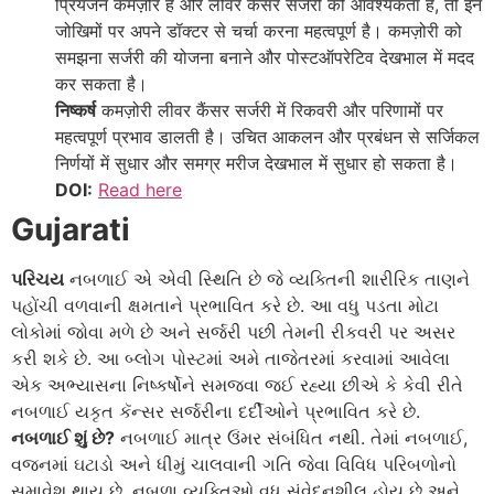
प्रियजन कमज़ोर हैं और लीवर कैंसर सर्जरी की आवश्यकता है, तो इन
जोखिमों पर अपने डॉक्टर से चर्चा करना महत्वपूर्ण है। कमज़ोरी को
समझना सर्जरी की योजना बनाने और पोस्टऑपरेटिव देखभाल में मदद
कर सकता है।
निष्कर्ष
कमज़ोरी लीवर कैंसर सर्जरी में रिकवरी और परिणामों पर
महत्वपूर्ण प्रभाव डालती है। उचित आकलन और प्रबंधन से सर्जिकल
निर्णयों में सुधार और समग्र मरीज देखभाल में सुधार हो सकता है।
DOI:
Read here
Gujarati
પરિચય
નબળાઈ એ એવી સ્થિતિ છે જે વ્યક્તિની શારીરિક તાણને
પહોંચી વળવાની ક્ષમતાને પ્રભાવિત કરે છે. આ વધુ પડતા મોટા
લોકોમાં જોવા મળે છે અને સર્જરી પછી તેમની રીકવરી પર અસર
કરી શકે છે. આ બ્લોગ પોસ્ટમાં અમે તાજેતરમાં કરવામાં આવેલા
એક અભ્યાસના નિષ્કર્ષોને સમજવા જઈ રહ્યા છીએ કે કેવી રીતે
નબળાઈ યકૃત કૅન્સર સર્જરીના દર્દીઓને પ્રભાવિત કરે છે.
નબળાઈ શું છે?
નબળાઈ માત્ર ઉંમર સંબંધિત નથી. તેમાં નબળાઈ,
વજનમાં ઘટાડો અને ધીમું ચાલવાની ગતિ જેવા વિવિધ પરિબળોનો
સમાવેશ થાય છે. નબળા વ્યક્તિઓ વધુ સંવેદનશીલ હોય છે અને