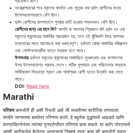
প্রয়োজন ছিল।
অস্ত্রোপচারের পরে যকৃতের ব্যর্থতা এবং মৃত্যুর হার দুর্বল রোগীদের মধ্যে
উল্লেখযোগ্যভাবে বেশি ছিল।
দুর্বল রোগীদের হাসপাতালে পুনরায় ভর্তি হওয়ার সম্ভাবনাও বেশি ছিল।
রোগীদের জন্য এর মানে কি?
আপনি বা আপনার প্রিয়জন যদি দুর্বল হন এবং
যকৃতের ক্যান্সারের সার্জারির প্রয়োজন হয়, তবে এই ঝুঁকিগুলি নিয়ে আপনার
ডাক্তারের সাথে আলোচনা করা গুরুত্বপূর্ণ। দুর্বলতা বোঝা সার্জারির পরিকল্পনা
এবং পোস্টঅপারেটিভ যত্নে সহায়ক হতে পারে।
উপসংহার
দুর্বলতা যকৃতের ক্যান্সারের সার্জারিতে পুনরুদ্ধার এবং ফলাফলের
উপর উল্লেখযোগ্য প্রভাব ফেলে। সঠিক মূল্যায়ন এবং পরিচালনার মাধ্যমে
সার্জিক্যাল সিদ্ধান্ত গ্রহণ এবং সামগ্রিক রোগী যত্নে উন্নতি করা যেতে
পারে।
DOI:
Read here
Marathi
परिचय
कमजोरी ही अशी स्थिती आहे जी व्यक्तीच्या शारीरिक तणावाला
सामोरे जाण्याच्या क्षमतेवर परिणाम करते. हे बहुतेक वृद्धांमध्ये आढळते आणि
शस्त्रक्रियेनंतर त्यांच्या पुनर्प्राप्तीवर परिणाम करू शकते. या ब्लॉग पोस्टमध्ये
आम्ही अलीकडेच केलेल्या अभ्यासाचे निष्कर्ष स्पष्ट करू की कमजोरी यकृत