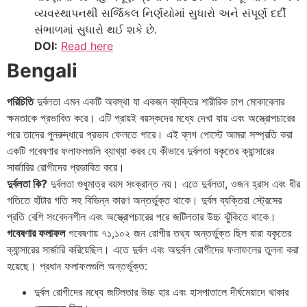
વ્યવસ્થાપનથી સર્જિકલ નિર્ણયોમાં સુધારો અને સંપૂર્ણ દર્દી
સંભાળમાં સુધારો થઈ શકે છે.
DOI:
Read here
Bengali
পরিচিতি
দুর্বলতা এমন একটি অবস্থা যা একজন ব্যক্তির শারীরিক চাপ মোকাবেলার
ক্ষমতাকে প্রভাবিত করে। এটি প্রায়ই বয়স্কদের মধ্যে দেখা যায় এবং অস্ত্রোপচারের
পরে তাদের পুনরুদ্ধারে প্রভাব ফেলতে পারে। এই ব্লগ পোস্টে আমরা সম্প্রতি করা
একটি গবেষণার ফলাফলগুলি ব্যাখ্যা করব যে কীভাবে দুর্বলতা যকৃতের ক্যান্সারের
সার্জারির রোগীদের প্রভাবিত করে।
দুর্বলতা কি?
দুর্বলতা শুধুমাত্র বয়স সংক্রান্ত নয়। এতে দুর্বলতা, ওজন হ্রাস এবং ধীর
গতিতে হাঁটার গতি সহ বিভিন্ন কারণ অন্তর্ভুক্ত থাকে। দুর্বল ব্যক্তিরা স্ট্রেসের
প্রতি বেশি সংবেদনশীল এবং অস্ত্রোপচারের পরে জটিলতার উচ্চ ঝুঁকিতে থাকে।
গবেষণার ফলাফল
গবেষণায় ৭১,১০২ জন রোগীর তথ্য অন্তর্ভুক্ত ছিল যারা যকৃতের
ক্যান্সারের সার্জারি করিয়েছিল। এতে দুর্বল এবং অদুর্বল রোগীদের ফলাফলের তুলনা করা
হয়েছে। প্রধান ফলাফলগুলি অন্তর্ভুক্ত:
দুর্বল রোগীদের মধ্যে জটিলতার উচ্চ হার এবং হাসপাতালে দীর্ঘমেয়াদে থাকার