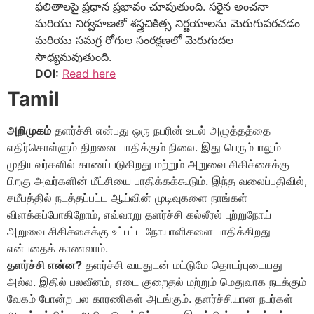
ఫలితాలపై ప్రధాన ప్రభావం చూపుతుంది. సరైన అంచనా
మరియు నిర్వహణతో శస్త్రచికిత్స నిర్ణయాలను మెరుగుపరచడం
మరియు సమగ్ర రోగుల సంరక్షణలో మెరుగుదల
సాధ్యమవుతుంది.
DOI:
Read here
Tamil
அறிமுகம்
தளர்ச்சி என்பது ஒரு நபரின் உடல் அழுத்தத்தை
எதிர்கொள்ளும் திறனை பாதிக்கும் நிலை. இது பெரும்பாலும்
முதியவர்களில் காணப்படுகிறது மற்றும் அறுவை சிகிச்சைக்கு
பிறகு அவர்களின் மீட்சியை பாதிக்கக்கூடும். இந்த வலைப்பதிவில்,
சமீபத்தில் நடத்தப்பட்ட ஆய்வின் முடிவுகளை நாங்கள்
விளக்கப்போகிறோம், எவ்வாறு தளர்ச்சி கல்லீரல் புற்றுநோய்
அறுவை சிகிச்சைக்கு உட்பட்ட நோயாளிகளை பாதிக்கிறது
என்பதைக் காணலாம்.
தளர்ச்சி என்ன?
தளர்ச்சி வயதுடன் மட்டுமே தொடர்புடையது
அல்ல. இதில் பலவீனம், எடை குறைதல் மற்றும் மெதுவாக நடக்கும்
வேகம் போன்ற பல காரணிகள் அடங்கும். தளர்ச்சியான நபர்கள்