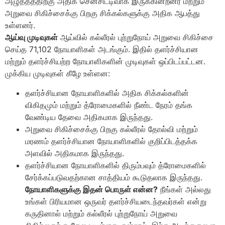
அழுத்தத்திற்கு அதிக சென்சிட்டிவாக இருக்கின்றனர் மற்றும்
அறுவை சிகிச்சைக்கு பிறகு சிக்கல்களுக்கு அதிக ஆபத்து
உள்ளனர்.
ஆய்வு முடிவுகள்
ஆய்வில் கல்லீரல் புற்றுநோய் அறுவை சிகிச்சை
செய்த 71,102 நோயாளிகள் அடங்கும். இதில் தளர்ச்சியான
மற்றும் தளர்ச்சியற்ற நோயாளிகளின் முடிவுகள் ஒப்பிடப்பட்டன.
முக்கிய முடிவுகள் கீழே உள்ளன:
தளர்ச்சியான நோயாளிகளில் அதிக சிக்கல்களின்
விகிதமும் மற்றும் த்ரோமைகளில் நீண்ட நேரம் தங்க
வேண்டிய தேவை அதிகமாக இருந்தது.
அறுவை சிகிச்சைக்கு பிறகு கல்லீரல் தோல்வி மற்றும்
மரணம் தளர்ச்சியான நோயாளிகளில் குறிப்பிடத்தக்க
அளவில் அதிகமாக இருந்தது.
தளர்ச்சியான நோயாளிகளில் திரும்பவும் த்ரோமைகளில்
சேர்க்கப்படுவதற்கான சாத்தியம் கூடுதலாக இருந்தது.
நோயாளிகளுக்கு இதன் பொருள் என்ன?
நீங்கள் அல்லது
உங்கள் பிரியமான ஒருவர் தளர்ச்சியடைந்தவர்கள் என்று
கருதினால் மற்றும் கல்லீரல் புற்றுநோய் அறுவை