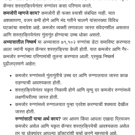
कॅन्सर शस्त्रक्रियेनंतर रुग्णांवर कसा परिणाम करते.
कमजोरी म्हणजे काय?
कमजोरी ही फक्त वयाशी संबंधित नाही. यात
अशक्तपणा, वजन कमी होणे आणि मंद गतीने चालणे यांसारख्या विविध
घटकांचा समावेश आहे. कमजोर व्यक्ती तणावाला जास्त संवेदनशील असतात
आणि शस्त्रक्रियेनंतर गुंतागुंत होण्याचा उच्च धोका असतो.
अभ्यासातील निष्कर्ष
या अभ्यासात ७१,१०२ रुग्णांचा डेटा समाविष्ट करण्यात
आला ज्यांनी यकृत कॅन्सर शस्त्रक्रिया केली होती. यात कमजोर आणि गैर-
कमजोर रुग्णांच्या परिणामांची तुलना करण्यात आली. प्रमुख निष्कर्ष
पुढीलप्रमाणे आहेत:
कमजोर रुग्णांमध्ये गुंतागुंतीचे उच्च दर आणि रुग्णालयात जास्त काळ
राहण्याची आवश्यकता होती.
शस्त्रक्रियेनंतर यकृत निकामी होणे आणि मृत्यु दर कमजोर रुग्णांमध्ये
लक्षणीयरीत्या जास्त होती.
कमजोर रुग्णांमध्ये रुग्णालयात पुन्हा प्रवेश करण्याची शक्यता देखील
जास्त होती.
रुग्णांसाठी याचा अर्थ काय?
जर आपण किंवा आपला एखादा प्रियजन
कमजोर असेल आणि यकृत कॅन्सर शस्त्रक्रियेची आवश्यकता असेल
तर या धोक्यांवर आपल्या डॉक्टरांशी चर्चा करणे महत्त्वाचे आहे.