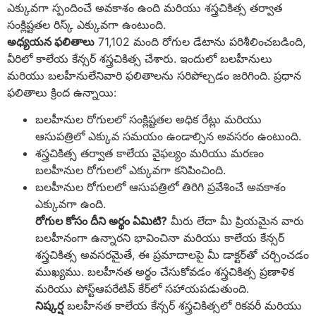
ఎక్కువగా స్పందించే అవకాశం ఉంది మరియు శస్త్రచికిత్స తర్వాత
సంక్లిష్టతల రిస్క్ ఎక్కువగా ఉంటుంది.
అధ్యయన ఫలితాలు
71,102 మంది రోగుల డేటాను పరిశీలించబడింది,
వీరిలో కాలేయ కేన్సర్ శస్త్రచికిత్స చేశారు. ఇందులో బలహీనులు
మరియు బలహీనులేనివారి ఫలితాలను సరిపోల్చడం జరిగింది. ప్రధాన
ఫలితాలు క్రింద ఉన్నాయి:
బలహీనుల రోగులలో సంక్లిష్టతల అధిక రేట్లు మరియు
ఆసుపత్రిలో ఎక్కువ సమయం ఉండాల్సిన అవసరం ఉంటుంది.
శస్త్రచికిత్స తర్వాత కాలేయ వైఫల్యం మరియు మరణం
బలహీనుల రోగులలో ఎక్కువగా కనిపించింది.
బలహీనుల రోగులలో ఆసుపత్రిలో తిరిగి ప్రవేశించే అవకాశం
ఎక్కువగా ఉంది.
రోగుల కోసం దీని అర్థం ఏమిటి?
మీరు లేదా మీ ప్రియమైన వారు
బలహీనంగా ఉన్నారని భావించినా మరియు కాలేయ కేన్సర్
శస్త్రచికిత్స అవసరమైతే, ఈ ప్రమాదాలపై మీ డాక్టర్‌తో చర్చించడం
ముఖ్యము. బలహీనత అర్థం చేసుకోవడం శస్త్రచికిత్స ప్రణాళిక
మరియు పోస్ట్‌ఆపరేటివ్ కేర్‌లో సహాయపడుతుంది.
నిష్కర్ష
బలహీనత కాలేయ కేన్సర్ శస్త్రచికిత్సలో రికవరీ మరియు