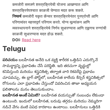
कमजोरी समजणे शस्त्रक्रियेची योजना आखण्यात आणि
शस्त्रक्रियेपश्चात काळजी घेण्यात मदत करू शकते.
निष्कर्ष
कमजोरी यकृत कॅन्सर शस्त्रक्रियेनंतर पुनर्प्राप्ती आणि
परिणामांवर महत्त्वपूर्ण परिणाम करते. योग्य मूल्यांकन आणि
व्यवस्थापनाने शस्त्रक्रियेचे निर्णय सुधारण्यास आणि एकूणच रुग्णांची
काळजी सुधारण्यास मदत होऊ शकते.
DOI:
Read here
Telugu
పరిచయం
బలహీనత అనేది ఒక వ్యక్తి శారీరక ఒత్తిడిని ఎదుర్కొనే
సామర్థ్యాన్ని ప్రభావితం చేసే పరిస్థితి. ఇది తరచుగా వృద్ధుల్లో
కనిపిస్తుంది మరియు శస్త్రచికిత్స తర్వాత వారి రికవరీపై ప్రభావం
చూపవచ్చు. ఈ బ్లాగ్ పోస్ట్‌లో, బలహీనత కాలేయ కేన్సర్ శస్త్రచికిత్సలో
రోగులను ఎలా ప్రభావితం చేస్తుందో వివరించిన తాజా అధ్యయన
ఫలితాలను మనం తెలుసుకుందాం.
బలహీనత అంటే ఏమిటి?
బలహీనత వయస్సుతో సంబంధం లేకుండా
ఉంటుంది. ఇందులో బలహీనత, బరువు తగ్గడం మరియు నెమ్మదిగా
నడిచే వేగం వంటి వివిధ కారకాలు ఉంటాయి. బలహీనులు ఒత్తిడికి