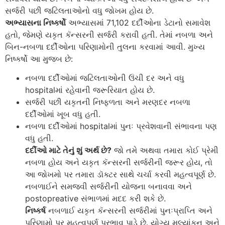
સર્જરી પછી જટિલતાઓનો વધુ જોખમ હોય છે.
અભ્યાસના નિષ્કર્ષો
અભ્યાસમાં 71,102 દર્દીઓના ડેટાનો સમાવેશ
હતો, જેમણે યકૃત કૅન્સરની સર્જરી કરાવી હતી. તેમાં નબળા અને
બિન-નબળા દર્દીઓના પરિણામોની તુલના કરવામાં આવી. મુખ્ય
નિષ્કર્ષો આ મુજબ છે:
નબળા દર્દીઓમાં જટિલતાઓની ઉંચી દર અને વધુ
hospitalમાં રહેવાની જરૂરિયાત હોય છે.
સર્જરી પછી યકૃતની નિષ્ફળતા અને મરણદર નબળા
દર્દીઓમાં ખૂબ વધુ હતી.
નબળા દર્દીઓમાં hospitalમાં પુનઃ પ્રવેશવાની સંભાવના પણ
વધુ હતી.
દર્દીઓ માટે તેનું શું અર્થ છે?
જો તમે અથવા તમારા કોઈ પ્રેમી
નબળા હોય અને યકૃત કૅન્સરની સર્જરીની જરૂર હોય, તો
આ જોખમો પર તમારા ડૉક્ટર સાથે ચર્ચા કરવી મહત્વપૂર્ણ છે.
નબળાઈને સમજવી સર્જરીની યોજના બનાવવા અને
postopreative સંભાળમાં મદદ કરી શકે છે.
નિષ્કર્ષ
નબળાઈ યકૃત કૅન્સરની સર્જરીમાં પુનઃપ્રાપ્તિ અને
પરિણામો પર મહત્વપૂર્ણ પ્રભાવ પાડે છે. યોગ્ય મૂલ્યાંકન અને