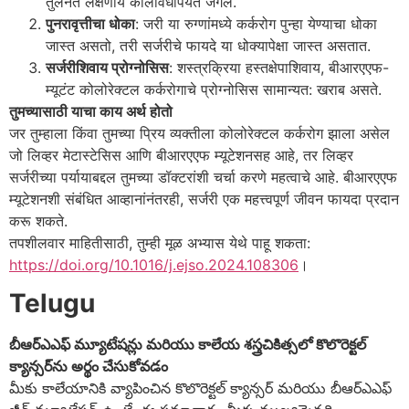
तुलनेत लक्षणीय कालावधीपर्यंत जगले.
पुनरावृत्तीचा धोका
: जरी या रुग्णांमध्ये कर्करोग पुन्हा येण्याचा धोका
जास्त असतो, तरी सर्जरीचे फायदे या धोक्यापेक्षा जास्त असतात.
सर्जरीशिवाय प्रोग्नोसिस
: शस्त्रक्रिया हस्तक्षेपाशिवाय, बीआरएएफ-
म्यूटंट कोलोरेक्टल कर्करोगाचे प्रोग्नोसिस सामान्यत: खराब असते.
तुमच्यासाठी याचा काय अर्थ होतो
जर तुम्हाला किंवा तुमच्या प्रिय व्यक्तीला कोलोरेक्टल कर्करोग झाला असेल
जो लिव्हर मेटास्टेसिस आणि बीआरएएफ म्यूटेशनसह आहे, तर लिव्हर
सर्जरीच्या पर्यायाबद्दल तुमच्या डॉक्टरांशी चर्चा करणे महत्वाचे आहे. बीआरएएफ
म्यूटेशनशी संबंधित आव्हानांनंतरही, सर्जरी एक महत्त्वपूर्ण जीवन फायदा प्रदान
करू शकते.
तपशीलवार माहितीसाठी, तुम्ही मूळ अभ्यास येथे पाहू शकता:
https://doi.org/10.1016/j.ejso.2024.108306
।
Telugu
బీఆర్‌ఎఎఫ్ మ్యూటేషన్లు మరియు కాలేయ శస్త్రచికిత్సలో కొలొరెక్టల్
క్యాన్సర్‌ను అర్థం చేసుకోవడం
మీకు కాలేయానికి వ్యాపించిన కొలొరెక్టల్ క్యాన్సర్ మరియు బీఆర్‌ఎఎఫ్