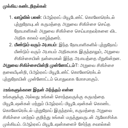
முக்கிய கண்டறிதல்கள்
வாழ்வில் பலன்
: பிஆர்ஏஎப் மியூடேண்ட் கொலோரெக்டல்
புற்றுநோயுடன் கருமத்தை அறுவை சிகிச்சை செய்த
நோயாளிகள் அறுவை சிகிச்சை செய்யாதவர்களை விட
அதிக காலம் வாழ்ந்தனர்.
மீண்டும் வரும் அபாயம்
: இந்த நோயாளிகளில் புற்றுநோய்
மீண்டும் வரும் அபாயம் அதிகமாக இருந்தாலும், அறுவை
சிகிச்சையின் நன்மைகள் இந்த அபாயத்தை மீறுகின்றன.
அறுவை சிகிச்சையின்றி முன்னோட்டம்
T: அறுவை சிகிச்சை
தலையீடின்றி, பிஆர்ஏஎப் மியூடேண்ட் கொலோரெக்டல்
புற்றுநோயின் முன்னோட்டம் பொதுவாக மோசமாகும்.
a
உங்களுக்கான இதன் அர்த்தம் என்ன
உங்களுக்கு அல்லது உங்கள் சொந்தவருக்கு கருமத்தை
மியூடேஷன்கள் மற்றும் பிஆர்ஏஎப் மியூடேஷன்கள் கொண்ட
கொலோரெக்டல் புற்றுநோய் இருந்தால், கருமத்தை அறுவை
சிகிச்சை மாற்றம் குறித்து உங்கள் மருத்துவருடன் ஆலோசிக்க
முக்கியம். பிஆர்ஏஎப் மியூடேஷன்களைச் சேர்ந்த சவால்கள்