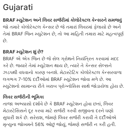
Gujarati
BRAF મ્યુટેશન અને લિવર સર્જરીમાં કોલોરેક્ટલ કેન્સરને સમજવું
જો તમારે કોલોરેક્ટલ કેન્સર છે જે તમારાં લિવરમાં ફેલાયો છે અને
તેમાં BRAF જિન મ્યુટેશન છે, તો આ માહિતી તમારા માટે મહત્વપૂર્ણ
છે.
BRAF મ્યુટેશન શું છે?
BRAF એ એક જિન છે જે સેલ ગ્રોથને નિયંત્રિત કરવામાં મદદ
કરે છે. જ્યારે તેમાં મ્યુટેશન થાય છે, ત્યારે તે કેન્સર સેલ્સને
ઝડપથી વધવાનો કારણ બનશે. મેટાસ્ટેટિક કોલોરેક્ટલ કેન્સરવાળા
લગભગ 7-10% દર્દીઓમાં BRAF મ્યુટેશન જોવા મળે છે. આ
મ્યુટેશનો સામાન્ય રીતે ખરાબ પ્રોગ્નોસિસ સાથે જોડાયેલા હોય છે.
લિવર સર્જરીની ભૂમિકા
તાજા અભ્યાસો દર્શાવે છે કે BRAF મ્યુટેશન હોવા છતાં, લિવર
મેટાસ્ટેસિસને દૂર કરવા માટે સર્જરી કરવી સજીવતા દરને ઘણો
સુધારી શકે છે. સરેરાશ, જેમણે લિવર સર્જરી કરાવી તે દર્દીઓએ
મૃત્યુના જોખમને 56% ઓછું જોયું, જેમણે સર્જરી ન કરી હતી.