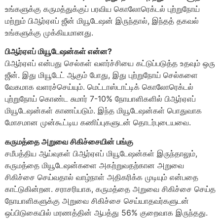
உங்களுக்கு கருமத்துக்குப் பரவிய கொலோரெக்டல் புற்றுநோய்
மற்றும் பிஆர்ஏஎப் ஜீன் மியூடேஷன் இருந்தால், இந்தத் தகவல்
உங்களுக்கு முக்கியமானது.
பிஆர்ஏஎப் மியூடேஷன்கள் என்ன?
பிஆர்ஏஎப் என்பது செல்கள் வளர்ச்சியை கட்டுப்படுத்த உதவும் ஒரு
ஜீன். இது மியூடேட் ஆகும் போது, இது புற்றுநோய் செல்களை
வேகமாக வளரச்செய்யும். மெட்டாஸ்டாட்டிக் கொலோரெக்டல்
புற்றுநோய் கொண்ட சுமார் 7-10% நோயாளிகளில் பிஆர்ஏஎப்
மியூடேஷன்கள் காணப்படும். இந்த மியூடேஷன்கள் பொதுவாக
மோசமான முன்கூட்டிய கணிப்புகளுடன் தொடர்புடையவை.
கருமத்தை அறுவை சிகிச்சையின் பங்கு
சமீபத்திய ஆய்வுகள் பிஆர்ஏஎப் மியூடேஷன்கள் இருந்தாலும்,
கருமத்தை மியூடேஷன்களை அகற்றுவதற்கான அறுவை
சிகிச்சை செய்வதால் வாழ்நாள் அதிகரிக்க முடியும் என்பதை
காட்டுகின்றன. சராசரியாக, கருமத்தை அறுவை சிகிச்சை செய்த
நோயாளிகளுக்கு அறுவை சிகிச்சை செய்யாதவர்களுடன்
ஒப்பிடுகையில் மரணத்தின் ஆபத்து 56% குறைவாக இருந்தது.