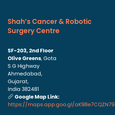
Shah’s Cancer & Robotic
Surgery Centre
SF-203, 2nd Floor
Olive Greens
, Gota
S G Highway
Ahmedabad,
Gujarat,
India 382481
Google Map Link:
https://maps.app.goo.gl/aK98e7CQZN7