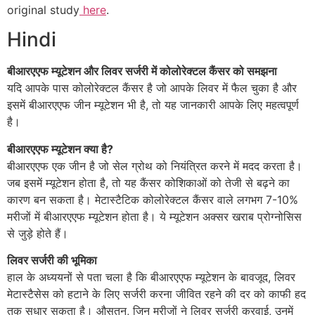
original study
here
.
Hindi
बीआरएएफ म्यूटेशन और लिवर सर्जरी में कोलोरेक्टल कैंसर को समझना
यदि आपके पास कोलोरेक्टल कैंसर है जो आपके लिवर में फैल चुका है और
इसमें बीआरएएफ जीन म्यूटेशन भी है, तो यह जानकारी आपके लिए महत्वपूर्ण
है।
बीआरएएफ म्यूटेशन क्या है?
बीआरएएफ एक जीन है जो सेल ग्रोथ को नियंत्रित करने में मदद करता है।
जब इसमें म्यूटेशन होता है, तो यह कैंसर कोशिकाओं को तेजी से बढ़ने का
कारण बन सकता है। मेटास्टैटिक कोलोरेक्टल कैंसर वाले लगभग 7-10%
मरीजों में बीआरएएफ म्यूटेशन होता है। ये म्यूटेशन अक्सर खराब प्रोग्नोसिस
से जुड़े होते हैं।
लिवर सर्जरी की भूमिका
हाल के अध्ययनों से पता चला है कि बीआरएएफ म्यूटेशन के बावजूद, लिवर
मेटास्टैसेस को हटाने के लिए सर्जरी करना जीवित रहने की दर को काफी हद
तक सुधार सकता है। औसतन, जिन मरीजों ने लिवर सर्जरी करवाई, उनमें