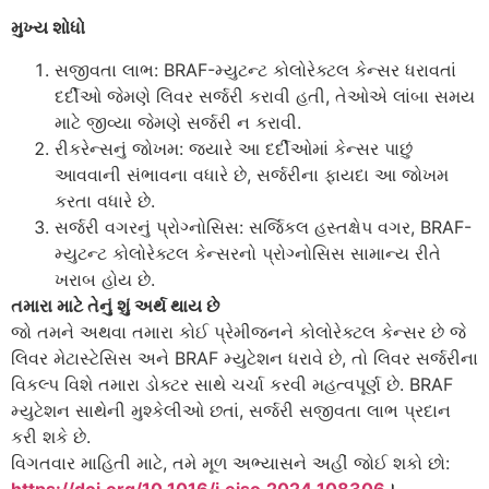
મુખ્ય શોધો
સજીવતા લાભ: BRAF-મ્યુટન્ટ કોલોરેક્ટલ કેન્સર ધરાવતાં
દર્દીઓ જેમણે લિવર સર્જરી કરાવી હતી, તેઓએ લાંબા સમય
માટે જીવ્યા જેમણે સર્જરી ન કરાવી.
રીકરેન્સનું જોખમ: જ્યારે આ દર્દીઓમાં કેન્સર પાછું
આવવાની સંભાવના વધારે છે, સર્જરીના ફાયદા આ જોખમ
કરતા વધારે છે.
સર્જરી વગરનું પ્રોગ્નોસિસ: સર્જિકલ હસ્તક્ષેપ વગર, BRAF-
મ્યુટન્ટ કોલોરેક્ટલ કેન્સરનો પ્રોગ્નોસિસ સામાન્ય રીતે
ખરાબ હોય છે.
તમારા માટે તેનું શું અર્થ થાય છે
જો તમને અથવા તમારા કોઈ પ્રેમીજનને કોલોરેક્ટલ કેન્સર છે જે
લિવર મેટાસ્ટેસિસ અને BRAF મ્યુટેશન ધરાવે છે, તો લિવર સર્જરીના
વિકલ્પ વિશે તમારા ડોક્ટર સાથે ચર્ચા કરવી મહત્વપૂર્ણ છે. BRAF
મ્યુટેશન સાથેની મુશ્કેલીઓ છતાં, સર્જરી સજીવતા લાભ પ્રદાન
કરી શકે છે.
વિગતવાર માહિતી માટે, તમે મૂળ અભ્યાસને અહીં જોઈ શકો છો:
https://doi.org/10.1016/j.ejso.2024.108306
।