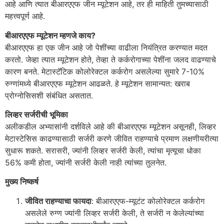
आहे आणि त्यात बीआरएएफ जीन म्यूटेशन आहे, तर ही माहिती तुमच्यासाठी
महत्त्वपूर्ण आहे.
बीआरएएफ म्यूटेशन म्हणजे काय?
बीआरएएफ हा एक जीन आहे जो पेशींच्या वाढीला नियंत्रित करण्यात मदत
करतो. जेव्हा त्यात म्यूटेशन होते, तेव्हा ते कर्करोगाच्या पेशींना जलद वाढण्याचे
कारण बनते. मेटास्टॅटिक कोलोरेक्टल कर्करोग असलेल्या सुमारे 7-10%
रुग्णांमध्ये बीआरएएफ म्यूटेशन आढळते. हे म्यूटेशन सामान्यत: खराब
प्रोग्नोसिसशी संबंधित असतात.
लिव्हर सर्जरीची भूमिका
अलीकडील अभ्यासांनी दर्शविले आहे की बीआरएएफ म्यूटेशन असूनही, लिव्हर
मेटास्टेसिस काढण्यासाठी सर्जरी करणे जीवित राहण्याचे प्रमाण लक्षणीयरीत्या
सुधारू शकते. सरासरी, ज्यांनी लिव्हर सर्जरी केली, त्यांचा मृत्यूचा धोका
56% कमी होता, ज्यांनी सर्जरी केली नाही त्यांच्या तुलनेत.
मुख्य निष्कर्ष
जीवित राहण्याचा फायदा
: बीआरएएफ-म्यूटंट कोलोरेक्टल कर्करोग
असलेले रुग्ण ज्यांनी लिव्हर सर्जरी केली, ते सर्जरी न केलेल्यांच्या