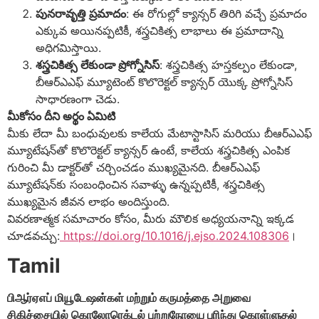
పునరావృత్తి ప్రమాదం
: ఈ రోగుల్లో క్యాన్సర్ తిరిగి వచ్చే ప్రమాదం
ఎక్కువ అయినప్పటికీ, శస్త్రచికిత్స లాభాలు ఈ ప్రమాదాన్ని
అధిగమిస్తాయి.
శస్త్రచికిత్స లేకుండా ప్రోగ్నోసిస్
: శస్త్రచికిత్స హస్తకల్పం లేకుండా,
బీఆర్‌ఎఎఫ్ మ్యూటెంట్ కొలొరెక్టల్ క్యాన్సర్ యొక్క ప్రోగ్నోసిస్
సాధారణంగా చెడు.
మీకోసం దీని అర్థం ఏమిటి
మీకు లేదా మీ బంధువులకు కాలేయ మేటాస్టాసిస్ మరియు బీఆర్‌ఎఎఫ్
మ్యూటేషన్‌తో కొలొరెక్టల్ క్యాన్సర్ ఉంటే, కాలేయ శస్త్రచికిత్స ఎంపిక
గురించి మీ డాక్టర్‌తో చర్చించడం ముఖ్యమైనది. బీఆర్‌ఎఎఫ్
మ్యూటేషన్‌కు సంబంధించిన సవాళ్ళు ఉన్నప్పటికీ, శస్త్రచికిత్స
ముఖ్యమైన జీవన లాభం అందిస్తుంది.
వివరణాత్మక సమాచారం కోసం, మీరు మౌలిక అధ్యయనాన్ని ఇక్కడ
చూడవచ్చు:
https://doi.org/10.1016/j.ejso.2024.108306
।
Tamil
பிஆர்ஏஎப் மியூடேஷன்கள் மற்றும் கருமத்தை அறுவை
சிகிச்சையில் கொலோரெக்டல் புற்றுநோயை புரிந்து கொள்ளுதல்