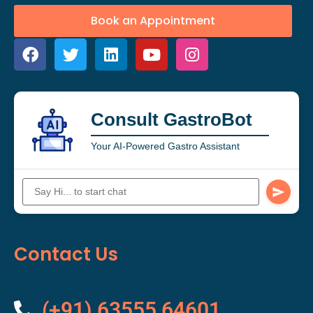
Book an Appointment
Consult GastroBot
Your AI-Powered Gastro Assistant
Contact Us
(+91) 63555 64601