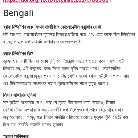
Bengali
ব্রাফ মিউটেশন এবং লিভার সার্জারিতে কোলোরেক্টাল ক্যান্সার বোঝা
যদি আপনার কোলোরেক্টাল ক্যান্সার লিভারে ছড়িয়ে পড়ে এবং এতে ব্রাফ জিন মিউটেশন
থাকে, তাহলে এই তথ্যটি আপনার জন্য গুরুত্বপূর্ণ।
ব্রাফ মিউটেশন কি?
ব্রাফ হল একটি জিন যা কোষ বৃদ্ধিকে নিয়ন্ত্রণ করতে সহায়তা করে। যখন এটি
মিউটেট হয়, এটি ক্যান্সার কোষগুলিকে দ্রুত বৃদ্ধি করতে পারে। মেটাস্ট্যাটিক
কোলোরেক্টাল ক্যান্সারযুক্ত প্রায় ৭-১০% রোগীর মধ্যে ব্রাফ মিউটেশন পাওয়া যায়।
এই মিউটেশনগুলো সাধারণত খারাপ প্রগনোসিসের সাথে যুক্ত থাকে।
লিভার সার্জারির ভূমিকা
সাম্প্রতিক গবেষণায় দেখা গেছে যে ব্রাফ মিউটেশন থাকা সত্ত্বেও, লিভার
মেটাস্ট্যাসিস অপসারণের জন্য সার্জারি করা উল্লেখযোগ্যভাবে বেঁচে থাকার হার
বাড়াতে পারে। গড়ে, যারা লিভার সার্জারি করিয়েছেন তাদের মৃত্যুর ঝুঁকি ৫৬% কম
ছিল যারা সার্জারি করাননি তাদের তুলনায়।
প্রধান আবিষ্কার