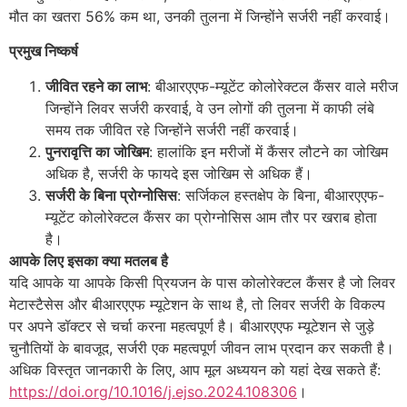
मौत का खतरा 56% कम था, उनकी तुलना में जिन्होंने सर्जरी नहीं करवाई।
प्रमुख निष्कर्ष
जीवित रहने का लाभ
: बीआरएएफ-म्यूटेंट कोलोरेक्टल कैंसर वाले मरीज
जिन्होंने लिवर सर्जरी करवाई, वे उन लोगों की तुलना में काफी लंबे
समय तक जीवित रहे जिन्होंने सर्जरी नहीं करवाई।
पुनरावृत्ति का जोखिम
: हालांकि इन मरीजों में कैंसर लौटने का जोखिम
अधिक है, सर्जरी के फायदे इस जोखिम से अधिक हैं।
सर्जरी के बिना प्रोग्नोसिस
: सर्जिकल हस्तक्षेप के बिना, बीआरएएफ-
म्यूटेंट कोलोरेक्टल कैंसर का प्रोग्नोसिस आम तौर पर खराब होता
है।
आपके लिए इसका क्या मतलब है
यदि आपके या आपके किसी प्रियजन के पास कोलोरेक्टल कैंसर है जो लिवर
मेटास्टैसेस और बीआरएएफ म्यूटेशन के साथ है, तो लिवर सर्जरी के विकल्प
पर अपने डॉक्टर से चर्चा करना महत्वपूर्ण है। बीआरएएफ म्यूटेशन से जुड़े
चुनौतियों के बावजूद, सर्जरी एक महत्वपूर्ण जीवन लाभ प्रदान कर सकती है।
अधिक विस्तृत जानकारी के लिए, आप मूल अध्ययन को यहां देख सकते हैं:
https://doi.org/10.1016/j.ejso.2024.108306
।