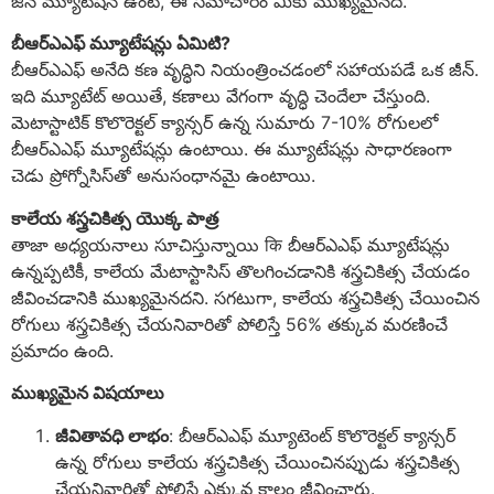
జీన్ మ్యూటేషన్ ఉంటే, ఈ సమాచారం మీకు ముఖ్యమైనది.
బీఆర్‌ఎఎఫ్ మ్యూటేషన్లు ఏమిటి?
బీఆర్‌ఎఎఫ్ అనేది కణ వృద్ధిని నియంత్రించడంలో సహాయపడే ఒక జీన్.
ఇది మ్యూటేట్ అయితే, కణాలు వేగంగా వృద్ధి చెందేలా చేస్తుంది.
మెటాస్టాటిక్ కొలొరెక్టల్ క్యాన్సర్ ఉన్న సుమారు 7-10% రోగులలో
బీఆర్‌ఎఎఫ్ మ్యూటేషన్లు ఉంటాయి. ఈ మ్యూటేషన్లు సాధారణంగా
చెడు ప్రోగ్నోసిస్‌తో అనుసంధానమై ఉంటాయి.
కాలేయ శస్త్రచికిత్స యొక్క పాత్ర
తాజా అధ్యయనాలు సూచిస్తున్నాయి कि బీఆర్‌ఎఎఫ్ మ్యూటేషన్లు
ఉన్నప్పటికీ, కాలేయ మేటాస్టాసిస్ తొలగించడానికి శస్త్రచికిత్స చేయడం
జీవించడానికి ముఖ్యమైనదని. సగటుగా, కాలేయ శస్త్రచికిత్స చేయించిన
రోగులు శస్త్రచికిత్స చేయనివారితో పోలిస్తే 56% తక్కువ మరణించే
ప్రమాదం ఉంది.
ముఖ్యమైన విషయాలు
జీవితావధి లాభం
: బీఆర్‌ఎఎఫ్ మ్యూటెంట్ కొలొరెక్టల్ క్యాన్సర్
ఉన్న రోగులు కాలేయ శస్త్రచికిత్స చేయించినప్పుడు శస్త్రచికిత్స
చేయనివారితో పోలిస్తే ఎక్కువ కాలం జీవించారు.