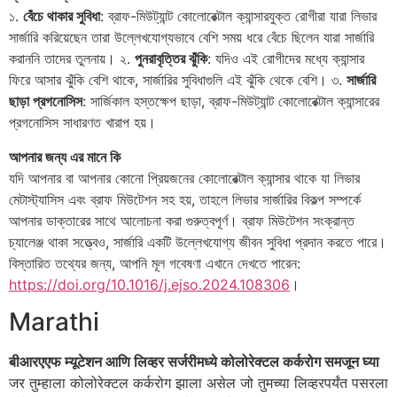
১.
বেঁচে থাকার সুবিধা
: ব্রাফ-মিউট্যান্ট কোলোরেক্টাল ক্যান্সারযুক্ত রোগীরা যারা লিভার
সার্জারি করিয়েছেন তারা উল্লেখযোগ্যভাবে বেশি সময় ধরে বেঁচে ছিলেন যারা সার্জারি
করাননি তাদের তুলনায়। ২.
পুনরাবৃত্তির ঝুঁকি
: যদিও এই রোগীদের মধ্যে ক্যান্সার
ফিরে আসার ঝুঁকি বেশি থাকে, সার্জারির সুবিধাগুলি এই ঝুঁকি থেকে বেশি। ৩.
সার্জারি
ছাড়া প্রগনোসিস
: সার্জিকাল হস্তক্ষেপ ছাড়া, ব্রাফ-মিউট্যান্ট কোলোরেক্টাল ক্যান্সারের
প্রগনোসিস সাধারণত খারাপ হয়।
আপনার জন্য এর মানে কি
যদি আপনার বা আপনার কোনো প্রিয়জনের কোলোরেক্টাল ক্যান্সার থাকে যা লিভার
মেটাস্ট্যাসিস এবং ব্রাফ মিউটেশন সহ হয়, তাহলে লিভার সার্জারির বিকল্প সম্পর্কে
আপনার ডাক্তারের সাথে আলোচনা করা গুরুত্বপূর্ণ। ব্রাফ মিউটেশন সংক্রান্ত
চ্যালেঞ্জ থাকা সত্ত্বেও, সার্জারি একটি উল্লেখযোগ্য জীবন সুবিধা প্রদান করতে পারে।
বিস্তারিত তথ্যের জন্য, আপনি মূল গবেষণা এখানে দেখতে পারেন:
https://doi.org/10.1016/j.ejso.2024.108306
।
Marathi
बीआरएएफ म्यूटेशन आणि लिव्हर सर्जरीमध्ये कोलोरेक्टल कर्करोग समजून घ्या
जर तुम्हाला कोलोरेक्टल कर्करोग झाला असेल जो तुमच्या लिव्हरपर्यंत पसरला