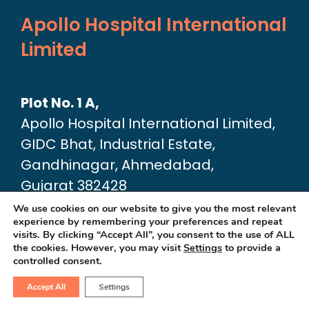
Apollo Hospital International
Limited
Plot No. 1 A,
Apollo Hospital International Limited,
GIDC Bhat, Industrial Estate,
Gandhinagar, Ahmedabad,
Gujarat 382428
Google Map link:
We use cookies on our website to give you the most relevant
experience by remembering your preferences and repeat
https://maps.app.goo.gl/dA6Xz2U2pjfvT
visits. By clicking “Accept All”, you consent to the use of ALL
the cookies. However, you may visit
Settings
to provide a
controlled consent.
Accept All
Settings