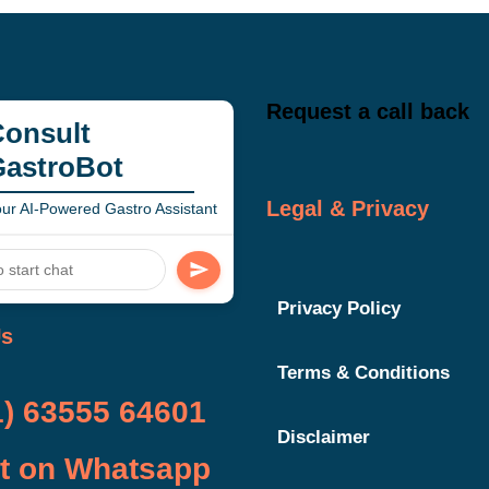
Request a call back
onsult
GastroBot
Legal & Privacy
ur AI-Powered Gastro Assistant
Privacy Policy
Us
Terms & Conditions
1) 63555 64601
Disclaimer
t on Whatsapp