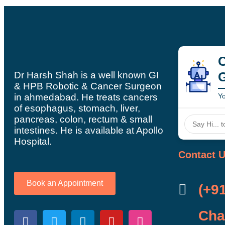
C
Dr Harsh Shah is a well known GI
& HPB Robotic & Cancer Surgeon
in ahmedabad. He treats cancers
Yo
of esophagus, stomach, liver,
pancreas, colon, rectum & small
intestines. He is available at Apollo
Hospital.
Contact 
Book an Appointment
(+9
Cha