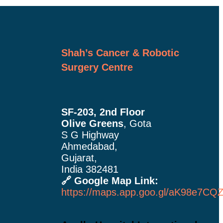
Shah’s Cancer & Robotic
Surgery Centre
SF-203, 2nd Floor
Olive Greens
, Gota
S G Highway
Ahmedabad,
Gujarat,
India 382481
🔗 Google Map Link:
https://maps.app.goo.gl/aK98e7C