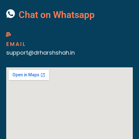
Chat on Whatsapp
EMAIL
support@drharshshah.in