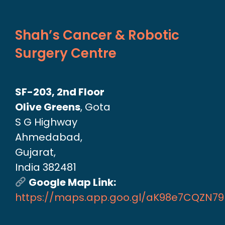
Shah’s Cancer & Robotic
Surgery Centre
SF-203, 2nd Floor
Olive Greens
, Gota
S G Highway
Ahmedabad,
Gujarat,
India 382481
Google Map Link:
https://maps.app.goo.gl/aK98e7CQZN7