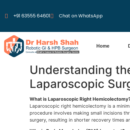
+91 63555 64601
Chat on WhatsApp
Home
Understanding th
Laparoscopic Sur
What is Laparoscopic Right Hemicolectomy
Laparoscopic right hemicolectomy is a minimal
procedure involves making small incisions thr
surgery, resulting in shorter recovery times a