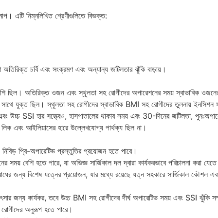
াপ। এটি নিম্নলিখিত শ্রেণীগুলিতে বিভক্ত:
 অতিরিক্ত চর্বি এবং সংক্রমণ এবং অন্যান্য জটিলতার ঝুঁকি বাড়ায়।
শি ছিল। অতিরিক্ত ওজন এবং স্থূলতা সহ রোগীদের অপারেশনের সময় স্বাভাবিক ওজনের
ির সাথে যুক্ত ছিল। স্থূলতা সহ রোগীদের স্বাভাবিক BMI সহ রোগীদের তুলনায় ইনসিশন 
় এবং উচ্চ SSI হার সত্ত্বেও, হাসপাতালের থাকার সময় এবং 30-দিনের জটিলতা, পুনঃঅপ
ক লিক এবং আইলিয়াসের হারে উল্লেখযোগ্য পার্থক্য ছিল না।
িবিড় প্রি-অপারেটিভ প্রস্তুতির প্রয়োজন হতে পারে।
 সময় বেশি হতে পারে, যা অভিজ্ঞ সার্জিকাল দল দ্বারা কার্যকরভাবে পরিচালনা করা যেত
োধের জন্য বিশেষ যত্নের প্রয়োজন, যার মধ্যে রয়েছে যত্ন সহকারে সার্জিকাল কৌশল 
কিৎসার জন্য কার্যকর, তবে উচ্চ BMI সহ রোগীদের দীর্ঘ অপারেটিভ সময় এবং SSI ঝুঁকি স
র রোগীদের অনুরূপ হতে পারে।