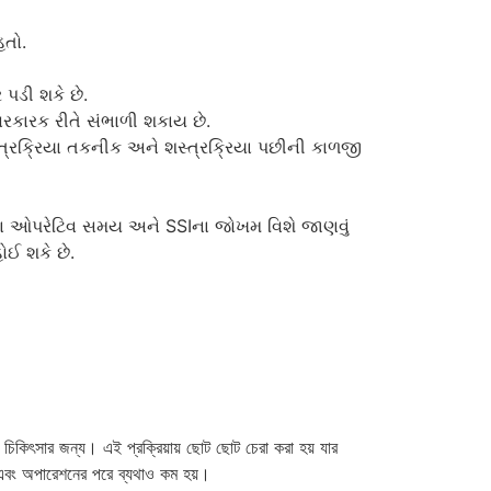
હતો.
 પડી શકે છે.
સરકારક રીતે સંભાળી શકાય છે.
શસ્ત્રક્રિયા તકનીક અને શસ્ત્રક્રિયા પછીની કાળજી
લાંબા ઓપરેટિવ સમય અને SSIના જોખમ વિશે જાણવું
ોઈ શકે છે.
 চিকিৎসার জন্য। এই প্রক্রিয়ায় ছোট ছোট চেরা করা হয় যার
কম এবং অপারেশনের পরে ব্যথাও কম হয়।