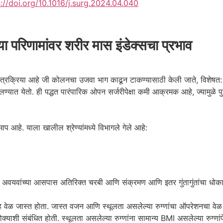
://doi.org/10.1016/j.surg.2024.04.040
्या परिणामांवर शरीर मास इंडेक्सचा प्रभाव
्रक्रिया आहे जी कोलनचा उजवा भाग काढून टाकण्यासाठी केली जाते, विशेषत: कोल
लण्यात येतो. ही पद्धत पारंपारिक ओपन सर्जरीपेक्षा कमी आक्रमक आहे, ज्यामुळे पु
हे. याला खालील श्रेण्यांमध्ये विभागले गेले आहे:
रण अवयवांच्या आसपास अतिरिक्त चरबी आणि संक्रमण आणि इतर गुंतागुंतांचा धोक
ह वेळ जास्त होता. जास्त वजन आणि स्थूलता असलेल्या रुग्णांचा ऑपरेशनचा वेळ सामा
क्याशी संबंधित होती. स्थूलता असलेल्या रुग्णांना सामान्य BMI असलेल्या रुग्णांपेक