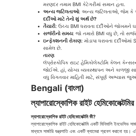
મરણદર તમામ BMI કેટેગરીમાં સમાન હતા.
અન્ય જટિલતાઓ
: અન્ય જટિલતાઓ, જેમ કે એ
દર્દીઓ માટે તેનો શું અર્થ છે?
તૈયારી
: ઉચ્ચ BMI ધરાવતા દર્દીઓને જોખમને ઘટા
સજૅરીનો સમય
: જો તમારો BMI વધુ છે, તો સજ
ઇન્ફેક્શનની રોકાણ
: મોડાપા ધરાવતા દર્દીઓમાં
સામેલ છે.
તારણ
લૅપ્રોસ્કોપિક રાઇટ હેમિકોલેક્ટોમિ કેલન કે
જોઈએ. હાં, યોગ્ય વ્યવસ્થાપન અને કાળજી સાથે
વધુ વિગતવાર માહિતી માટે, સંપૂર્ણ અભ્યાસ જુ
Bengali (বাংলা)
ল্যাপারোস্কোপিক রাইট হেমিকোলেক্টমির
ল্যাপারোস্কোপিক রাইট হেমিকোলেক্টমি কী?
ল্যাপারোস্কোপিক রাইট হেমিকোলেক্টমি একটি মিনিমালি ইনভেসিভ সার্
মাধ্যমে সার্জারি যন্ত্রপাতি এবং একটি ক্যামেরা প্রবেশ করানো হয