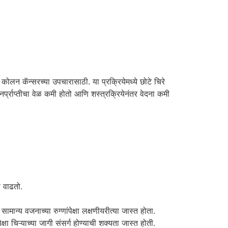
न कॅन्सरच्या उपचारासाठी. या प्रक्रियेमध्ये छोटे चिरे
नर्प्राप्तीचा वेळ कमी होतो आणि शस्त्रक्रियेनंतर वेदना कमी
ा वाढतो.
न्य वजनाच्या रुग्णांपेक्षा लक्षणीयरीत्या जास्त होता.
्षा चिऱ्याच्या जागी संसर्ग होण्याची शक्यता जास्त होती.