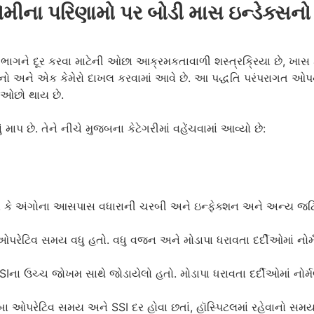
્ટોમીના પરિણામો પર બોડી માસ ઇન્ડેક્સનો
 ભાગને દૂર કરવા માટેની ઓછા આક્રમકતાવાળી શસ્ત્રક્રિયા છે, ખાસ ક
 સાધનો અને એક કેમેરો દાખલ કરવામાં આવે છે. આ પદ્ધતિ પરંપરાગત 
ો ઓછો થાય છે.
છે. તેને નીચે મુજબના કેટેગરીમાં વહેંચવામાં આવ્યો છે:
રણ કે અંગોના આસપાસ વધારાની ચરબી અને ઇન્ફેક્શન અને અન્ય 
 ઓપરેટિવ સમય વધુ હતો. વધુ વજન અને મોડાપા ધરાવતા દર્દીઓમાં નોર્
SSIના ઉચ્ચ જોખમ સાથે જોડાયેલો હતો. મોડાપા ધરાવતા દર્દીઓમાં નોર
ાંબા ઓપરેટિવ સમય અને SSI દર હોવા છતાં, હૉસ્પિટલમાં રહેવાનો