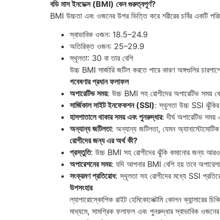
বডি মাস ইনডেক্স (BMI) কেন গুরুত্বপূর্ণ?
BMI উচ্চতা এবং ওজনের উপর ভিত্তি করে শরীরের চর্বির একটি পরিম
স্বাভাবিক ওজন: 18.5–24.9
অতিরিক্ত ওজন: 25–29.9
স্থূলতা: 30 বা তার বেশি
উচ্চ BMI সার্জারি জটিল করতে পারে কারণ অঙ্গগুলির চারপাশে
গবেষণার প্রধান ফলাফল
অপারেটিভ সময়
: উচ্চ BMI সহ রোগীদের অপারেটিভ সময় বে
সার্জিকাল সাইট ইনফেকশন (SSI)
: স্থূলতা উচ্চ SSI ঝুঁক
হাসপাতালে থাকার সময় এবং পুনরুদ্ধার
: দীর্ঘ অপারেটিভ সময
অন্যান্য জটিলতা
: অন্যান্য জটিলতা, যেমন অ্যানাস্টোমোটি
রোগীদের জন্য এর অর্থ কী?
প্রস্তুতি
: উচ্চ BMI সহ রোগীদের ঝুঁকি কমানোর জন্য আরও ন
অপারেশনের সময়
: যদি আপনার BMI বেশি হয় তবে অপারেশনের
সংক্রমণ প্রতিরোধ
: স্থূলতা সহ রোগীদের মধ্যে SSI প্রতির
উপসংহার
ল্যাপারোস্কোপিক রাইট হেমিকোলেক্টমি কোলন ক্যান্সারের চি
মাধ্যমে, সামগ্রিক ফলাফল এবং পুনরুদ্ধার স্বাভাবিক ওজনে