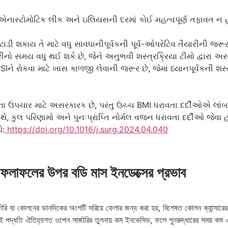
નાસ્ટોમોટિક લીક અને ઇલિયસની દરમાં કોઈ મહત્વપૂર્ણ તફાવત ન 
ડી શકાય તે માટે વધુ સાવધાનીપૂર્વકની પૂર્વ-ઓપરેટિવ તૈયારીની જરૂર
ૅરીનો સમય વધુ થઈ શકે છે, જેને અનુભવી શસ્ત્રક્રિયા ટીમો દ્વારા અ
 SSIને રોકવા માટે ખાસ કાળજી લેવાની જરૂર છે, જેમાં ધ્યાનપૂર્વકની 
ન્સરના ઉપચાર માટે અસરકારક છે, પરંતુ ઉચ્ચ BMI ધરાવતા દર્દીઓએ 
, કુલ પરિણામો અને પુનઃપ્રાપ્તિ નોર્મલ વજન ધરાવતા દર્દીઓ જેવા હ
ઓ:
https://doi.org/10.1016/j.surg.2024.04.040
 ফলাফলের উপর বডি মাস ইনডেক্সের প্রভাব
জারি যা কোলনের ডানদিকের অংশটি সরিয়ে ফেলার জন্য করা হয়, বিশেষত কোলন ক্যান্সারের
়। এই পদ্ধতি ঐতিহ্যগত ওপেন সার্জারির তুলনায় কম ইনভেসিভ, ফলে পুনরুদ্ধারের সময় 