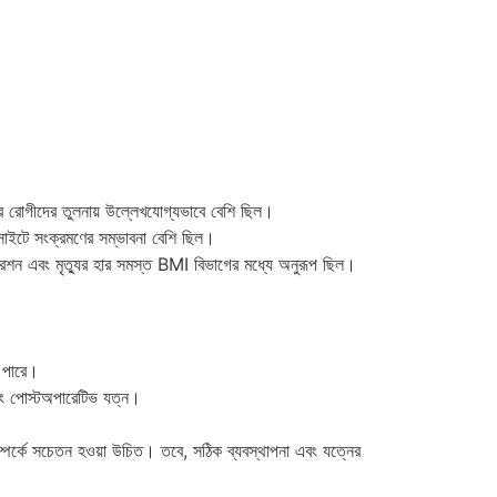
 রোগীদের তুলনায় উল্লেখযোগ্যভাবে বেশি ছিল।
সাইটে সংক্রমণের সম্ভাবনা বেশি ছিল।
ারেশন এবং মৃত্যুর হার সমস্ত BMI বিভাগের মধ্যে অনুরূপ ছিল।
ে পারে।
এবং পোস্টঅপারেটিভ যত্ন।
ম্পর্কে সচেতন হওয়া উচিত। তবে, সঠিক ব্যবস্থাপনা এবং যত্নের