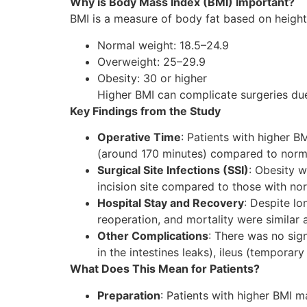
Why is Body Mass Index (BMI) Important?
BMI is a measure of body fat based on height 
Normal weight: 18.5–24.9
Overweight: 25–29.9
Obesity: 30 or higher
Higher BMI can complicate surgeries due
Key Findings from the Study
Operative Time
: Patients with higher B
(around 170 minutes) compared to norma
Surgical Site Infections (SSI)
: Obesity w
incision site compared to those with no
Hospital Stay and Recovery
: Despite lo
reoperation, and mortality were similar 
Other Complications
: There was no sign
in the intestines leaks), ileus (tempora
What Does This Mean for Patients?
Preparation
: Patients with higher BMI 