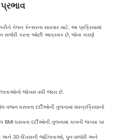
 પ્રભાવ
રીને કેલન કેન્સરના સારવાર માટે. આ પ્રક્રિયામાં
ઓપન સર્જરી કરતા ઓછી આક્રમક છે, જેના કારણે
જટિલતાઓનો જોખમ વધી જાય છે.
મલ વજન ધરાવતા દર્દીઓની તુલનામાં શસ્ત્રક્રિયાનો
્મલ BMI ધરાવતા દર્દીઓની તુલનામાં કાપની જગ્યા પર
 સમય અને 30-દિવસની જટિલતાઓ, પુનઃસજૅરી અને