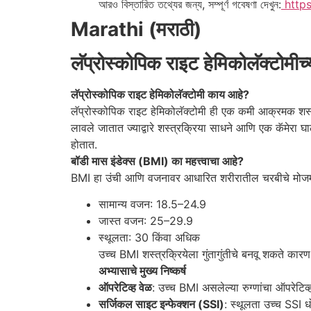
আরও বিস্তারিত তথ্যের জন্য, সম্পূর্ণ গবেষণা দেখুন:
https
Marathi (मराठी)
लॅप्रोस्कोपिक राइट हेमिकोलॅक्टोमीच
लॅप्रोस्कोपिक राइट हेमिकोलॅक्टोमी काय आहे?
लॅप्रोस्कोपिक राइट हेमिकोलॅक्टोमी ही एक कमी आक्रमक शस्त
लावले जातात ज्याद्वारे शस्त्रक्रिया साधने आणि एक कॅमेरा घा
होतात.
बॉडी मास इंडेक्स (BMI) का महत्त्वाचा आहे?
BMI हा उंची आणि वजनावर आधारित शरीरातील चरबीचे मोजमाप आ
सामान्य वजन: 18.5–24.9
जास्त वजन: 25–29.9
स्थूलता: 30 किंवा अधिक
उच्च BMI शस्त्रक्रियेला गुंतागुंतीचे बनवू शकते का
अभ्यासाचे मुख्य निष्कर्ष
ऑपरेटिव्ह वेळ
: उच्च BMI असलेल्या रुग्णांचा ऑपरेटिव्
सर्जिकल साइट इन्फेक्शन (SSI)
: स्थूलता उच्च SSI धो