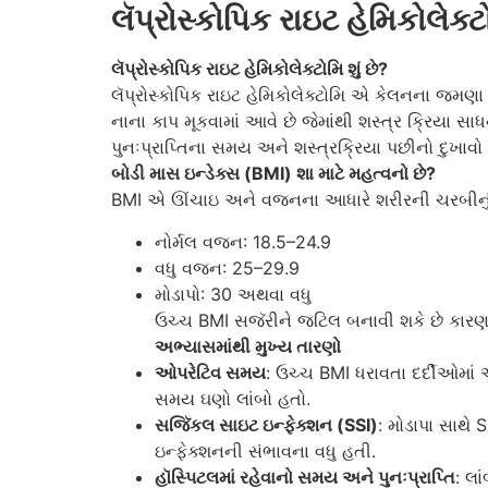
લૅપ્રોસ્કોપિક રાઇટ હેમિકોલેક
લૅપ્રોસ્કોપિક રાઇટ હેમિકોલેક્ટોમિ શું છે?
લૅપ્રોસ્કોપિક રાઇટ હેમિકોલેક્ટોમિ એ કેલનના જમણા
નાના કાપ મૂકવામાં આવે છે જેમાંથી શસ્ત્ર ક્રિયા
પુનઃપ્રાપ્તિના સમય અને શસ્ત્રક્રિયા પછીનો દુખાવ
બોડી માસ ઇન્ડેક્સ (BMI) શા માટે મહત્વનો છે?
BMI એ ઊંચાઇ અને વજનના આધારે શરીરની ચરબીનું માપ 
નોર્મલ વજન: 18.5–24.9
વધુ વજન: 25–29.9
મોડાપો: 30 અથવા વધુ
ઉચ્ચ BMI સજૅરીને જટિલ બનાવી શકે છે કા
અભ્યાસમાંથી મુખ્ય તારણો
ઓપરેટિવ સમય
: ઉચ્ચ BMI ધરાવતા દર્દીઓમાં
સમય ઘણો લાંબો હતો.
સજૅિકલ સાઇટ ઇન્ફેક્શન (SSI)
: મોડાપા સાથે 
ઇન્ફેક્શનની સંભાવના વધુ હતી.
હૉસ્પિટલમાં રહેવાનો સમય અને પુનઃપ્રાપ્તિ
: લ