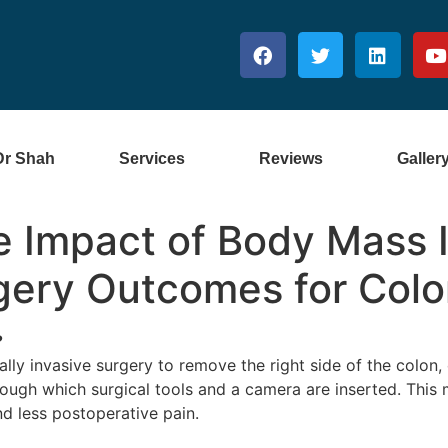
Dr Shah
Services
Reviews
Galler
e Impact of Body Mass 
gery Outcomes for Col
?
ly invasive surgery to remove the right side of the colon,
ough which surgical tools and a camera are inserted. This m
nd less postoperative pain.