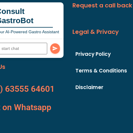
Request a call back
onsult
GastroBot
Legal & Privacy
ur AI-Powered Gastro Assistant
Privacy Policy
Us
Terms & Conditions
Disclaimer
) 63555 64601
t on Whatsapp