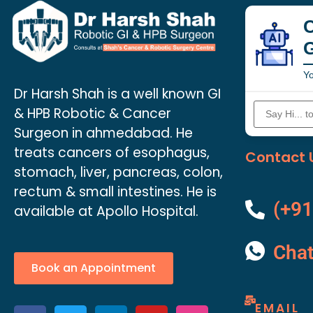
C
Yo
Dr Harsh Shah is a well known GI
& HPB Robotic & Cancer
Surgeon in ahmedabad. He
treats cancers of esophagus,
Contact 
stomach, liver, pancreas, colon,
rectum & small intestines. He is
(+91
available at Apollo Hospital.
Cha
Book an Appointment
EMAIL