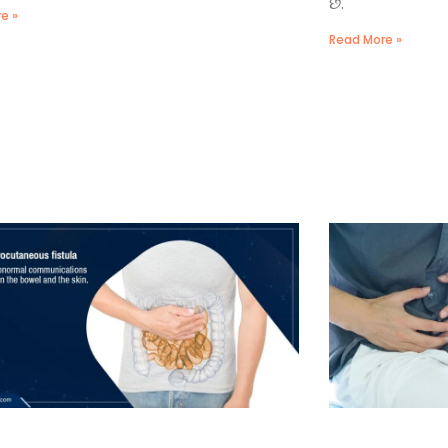
છે.
e »
Read More »