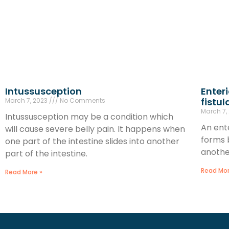
Intussusception
Enter
fistul
March 7, 2023
No Comments
March 7,
Intussusception may be a condition which
An ente
will cause severe belly pain. It happens when
forms 
one part of the intestine slides into another
anothe
part of the intestine.
Read Mor
Read More »