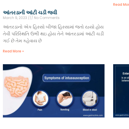
Read Mor
આંતરડાની આંટી ચડી જવી
March 9, 2023
No Comments
આંતરડાનો એક હિસ્સો બીજા હિસ્સામાં જતો રહ્યો હોય
તેવી પરિસ્થિતિ ઉભી થઇ હોય તેને આંતરડામાં આંટી ચડી
ગઈ છે તેમ કહેવાય છે
Read More »