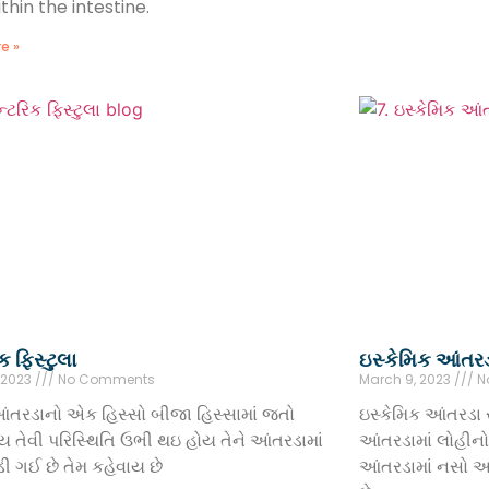
thin the intestine.
e »
ક ફિસ્ટુલા
ઇસ્કેમિક આંતરડ
 2023
No Comments
March 9, 2023
N
ંતરડાનો એક હિસ્સો બીજા હિસ્સામાં જતો
ઇસ્કેમિક આંતરડા 
ોય તેવી પરિસ્થિતિ ઉભી થઇ હોય તેને આંતરડામાં
આંતરડામાં લોહીનો 
ી ગઈ છે તેમ કહેવાય છે
આંતરડામાં નસો