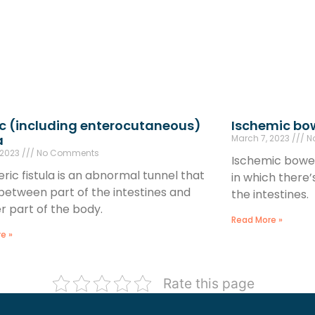
ic (including enterocutaneous)
Ischemic bo
a
March 7, 2023
N
 2023
No Comments
Ischemic bowel
ric fistula is an abnormal tunnel that
in which there’
between part of the intestines and
the intestines.
r part of the body.
Read More »
e »
Rate this page