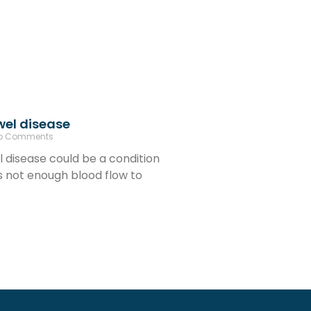
wel disease
o Comments
 disease could be a condition
s not enough blood flow to