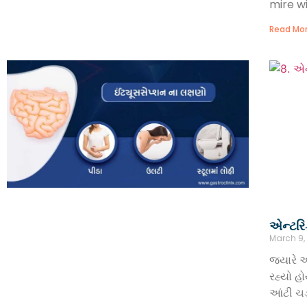
mire wi
Read Mor
એન્ટરિ
March 9,
જયારે આ
રહ્યો હ
આંટી ચડ