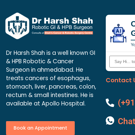
C
Yo
Dr Harsh Shah is a well known GI
& HPB Robotic & Cancer
Surgeon in ahmedabad. He
treats cancers of esophagus,
Contact 
stomach, liver, pancreas, colon,
rectum & small intestines. He is
(+91
available at Apollo Hospital.
Cha
Book an Appointment