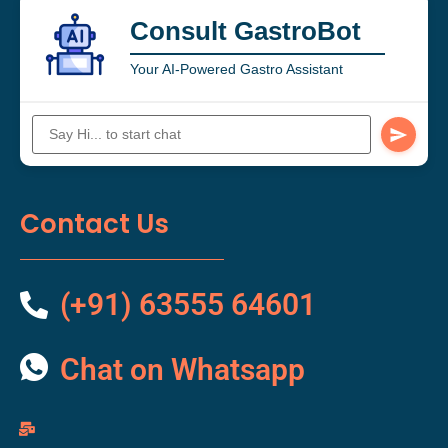
Consult GastroBot
Your AI-Powered Gastro Assistant
Contact Us
(+91) 63555 64601
Chat on Whatsapp