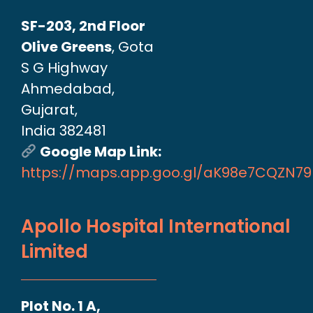
SF-203, 2nd Floor
Olive Greens
, Gota
S G Highway
Ahmedabad,
Gujarat,
India 382481
Google Map Link:
https://maps.app.goo.gl/aK98e7CQZN7
Apollo Hospital International
Limited
Plot No. 1 A,