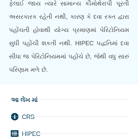
ફેલાઈ જાય ત્યારે સામાન્ય કીમોથેરાપી પૂરતી
અસરકારક રહેતી નથી, કારણ કે દવા રક્ત દ્વારા
પહોંચતી હોવાથી યોગ્ય પ્રમાણમાં પેરિટોનિયમ
સુધી પહોંચી શકતી નથી. HIPEC પદ્ધતિમાં દવા
સીધા જ પેરિટોનિયમમાં પહોંચે છે, જેથી વધુ સારું
પરિણામ મળે છે.
આ લેખ માં
CRS
HIPEC