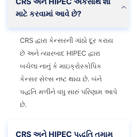
CRS અને HIPEC એકસાથે શા
માટે કરવામાં આવે છે?
CRS દ્વારા કેન્સરની ગાંઠો દૂર કરાય
છે અને ત્યારબાદ HIPEC દ્વારા
બચેલા નાનું કે માઇક્રોસ્કોપિક
કેન્સર સેલ્સ નષ્ટ થાય છે. બંને
પદ્ધતિ મળીને વધુ સારું પરિણામ આપે
છે.
CRS અને HIPEC પદ્ધતિ તમામ