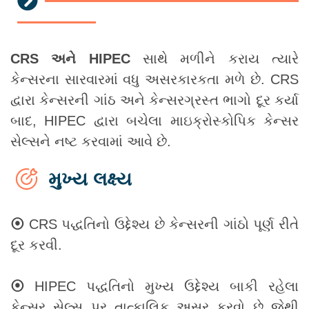
CRS અને HIPEC
સાથે મળીને કરાય ત્યારે
કેન્સરના સારવારમાં વધુ અસરકારકતા મળે છે. CRS
દ્વારા કેન્સરની ગાંઠ અને કેન્સરગ્રસ્ત ભાગો દૂર કર્યા
બાદ, HIPEC દ્વારા બચેલા માઇક્રોસ્કોપિક કેન્સર
સેલ્સને નષ્ટ કરવામાં આવે છે.
મુખ્ય લક્ષ્ય
⦿
CRS પદ્ધતિનો ઉદ્દેશ્ય છે કેન્સરની ગાંઠો પૂર્ણ રીતે
દૂર કરવી.
⦿
HIPEC પદ્ધતિનો મુખ્ય ઉદ્દેશ્ય બાકી રહેલા
કેન્સર સેલ્સ પર તાત્કાલિક અસર કરવો છે જેથી