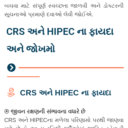
બચવા માટે સંપૂર્ણ સ્વચ્છતા જાળવી અને ડોક્ટરની
સૂચનાઓ પ્રમાણે દવાઓ લેવી જોઈએ.
CRS અને HIPEC ના ફાયદા
અને જોખમો
CRS અને HIPEC ના ફાયદા
⦿ જીવન રક્ષણની સંભાવના વધારે છે
CRS અને HIPECના મળેલા પરિણામો પરથી જાણવા