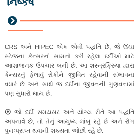
નિષ્કર્ષ
CRS અને HIPEC એક એવી પદ્ધતિ છે, જે ઉંચા
સ્ટેજના કેન્સરનો સામનો કરી રહેલા દર્દીઓ માટે
આશાજનક ઉપચાર બની છે. આ શસ્ત્રક્રિયા દ્વારા
કેન્સરનું ફેલાવું રોકીને જીવિત રહેવાની સંભાવના
વધારે છે અને સાથે જ દર્દીના જીવનની ગુણવત્તામાં
પણ સુધારો થાય છે.
⦿
જો દર્દી સમયસર અને યોગ્ય રીતે આ પદ્ધતિ
અપનાવે છે, તો તેનું આયુષ્ય લાંબું રહે છે અને રોગ
પુનઃપ્રાપ્ત થવાની શક્યતા ઓછી રહે છે.