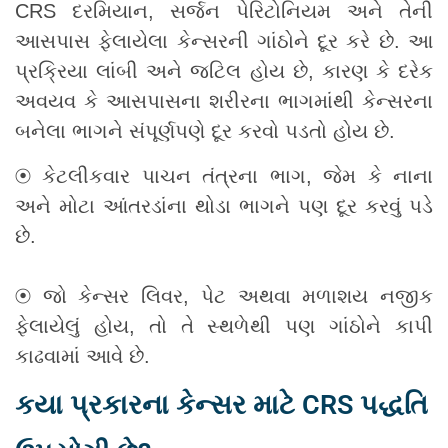
CRS દરમિયાન, સર્જન પેરિટોનિયમ અને તેની
આસપાસ ફેલાયેલા કેન્સરની ગાંઠોને દૂર કરે છે. આ
પ્રક્રિયા લાંબી અને જટિલ હોય છે, કારણ કે દરેક
અવયવ કે આસપાસના શરીરના ભાગમાંથી કેન્સરના
બનેલા ભાગને સંપૂર્ણપણે દૂર કરવો પડતો હોય છે.
⦿ કેટલીકવાર પાચન તંત્રના ભાગ, જેમ કે નાના
અને મોટા આંતરડાંના થોડા ભાગને પણ દૂર કરવું પડે
છે.
⦿ જો કેન્સર લિવર, પેટ અથવા મળાશય નજીક
ફેલાયેલું હોય, તો તે સ્થળેથી પણ ગાંઠોને કાપી
કાઢવામાં આવે છે.
કયા પ્રકારના કેન્સર માટે CRS પદ્ધતિ