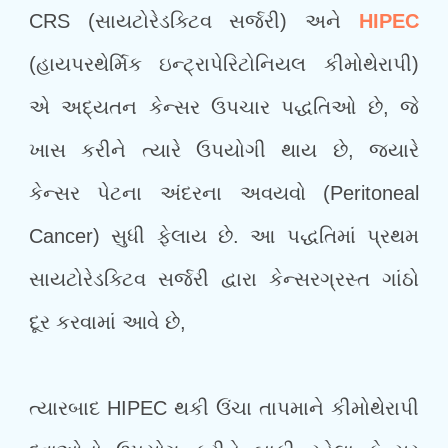
CRS (સાયટોરેડક્ટિવ સર્જરી) અને
HIPEC
(હાયપરથેર્મિક ઇન્ટ્રાપેરિટોનિયલ કીમોથેરાપી)
એ અદ્યતન કેન્સર ઉપચાર પદ્ધતિઓ છે, જે
ખાસ કરીને ત્યારે ઉપયોગી થાય છે, જ્યારે
કેન્સર પેટના અંદરના અવયવો (Peritoneal
Cancer) સુધી ફેલાય છે. આ પદ્ધતિમાં પ્રથમ
સાયટોરેડક્ટિવ સર્જરી દ્વારા કેન્સરગ્રસ્ત ગાંઠો
દૂર કરવામાં આવે છે,
ત્યારબાદ HIPEC થકી ઉંચા તાપમાને કીમોથેરાપી