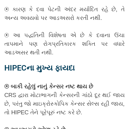
⦿ કારણ કે દવા પેટની અંદર મર્યાદિત રહે છે, તે
અન્ય અવયવો પર આડઅસરો કરતી નથી.
⦿ આ પદ્ધતિની વિશેષતા એ છે કે દવાના ઉંચા
તાપમાને પણ રોગપ્રતિકારક શક્તિ પર વધારે
આડઅસર થતી નથી.
HIPECના મુખ્ય ફાયદા
⦿ બાકી રહેલું નાનું કેન્સર નષ્ટ થાય છે
CRS દ્વારા મોટાભાગની કેન્સરની ગાંઠો દૂર થઈ જાય
છે, પરંતુ જો માઇક્રોસ્કોપિક કેન્સર સેલ્સ રહી જાય,
તો HIPEC તેને પૂરેપૂરું નષ્ટ કરે છે.