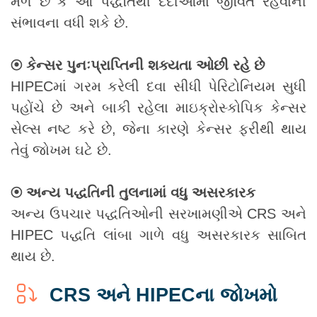
મળે છે કે આ પદ્ધતિથી દર્દીઓમાં જીવિત રહેવાની
સંભાવના વધી શકે છે.
⦿ કેન્સર પુનઃપ્રાપ્તિની શક્યતા ઓછી રહે છે
HIPECમાં ગરમ કરેલી દવા સીધી પેરિટોનિયમ સુધી
પહોંચે છે અને બાકી રહેલા માઇક્રોસ્કોપિક કેન્સર
સેલ્સ નષ્ટ કરે છે, જેના કારણે કેન્સર ફરીથી થાય
તેવું જોખમ ઘટે છે.
⦿ અન્ય પદ્ધતિની તુલનામાં વધુ અસરકારક
અન્ય ઉપચાર પદ્ધતિઓની સરખામણીએ CRS અને
HIPEC પદ્ધતિ લાંબા ગાળે વધુ અસરકારક સાબિત
થાય છે.
CRS અને HIPECના જોખમો