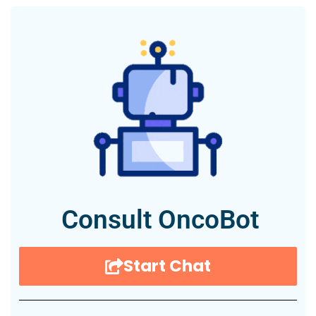
Consult OncoBot
Start Chat