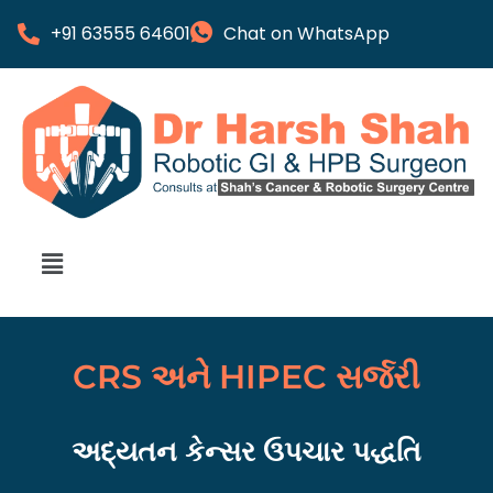
+91 63555 64601
Chat on WhatsApp
CRS અને HIPEC સર્જરી
અદ્યતન કેન્સર ઉપચાર પદ્ધતિ