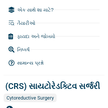
એક સાથે શા માટે?
તૈયારીઓ
ફાયદા અને જોખમો
નિષ્કર્ષ
સામાન્ય પ્રશ્નો
(CRS) સાયટોરેડક્ટિવ સર્જરી
Cytoreductive Surgery