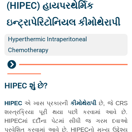
(HIPEC) હાયપરથેર્મિક
ઇન્ટ્રાપેરિટોનિયલ કીમોથેરાપી
Hyperthermic Intraperitoneal
Chemotherapy
HIPEC શું છે?
HIPEC
એ ખાસ પ્રકારની
કીમોથેરાપી
છે, જે CRS
શસ્ત્રક્રિયા પૂરી થયા પછી કરવામાં આવે છે.
HIPECમાં દર્દીના પેટમાં સીધી જ ગરમ દવાઓ
પ્રવેશિત કરવામાં આવે છે. HIPECનો મુખ્ય ઉદ્દેશ્ય