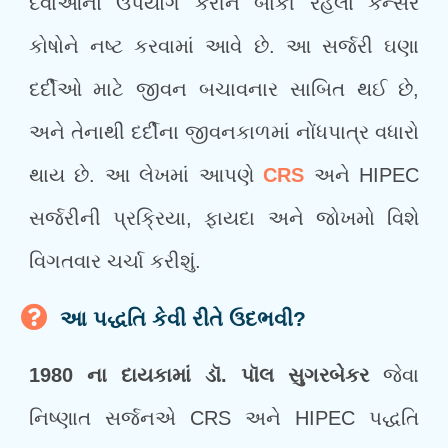
દવાઓનો ઉપયોગ કરીને બાકી રહેલા કેન્સર
કોષોને નષ્ટ કરવામાં આવે છે. આ સર્જરી ઘણા
દર્દીઓ માટે જીવન બચાવનાર સાબિત થઈ છે,
અને તેનાથી દર્દીના જીવનકાળમાં નોંધપાત્ર વધારો
થાય છે. આ લેખમાં આપણે
CRS
અને HIPEC
સર્જરીની પ્રક્રિયા, ફાયદા અને જોખમો વિશે
વિગતવાર ચર્ચા કરીશું.
આ પદ્ધતિ કેવી રીતે ઉદભવી?
1980 ના દાયકામાં ડૉ. પૉલ સુગરબેકર
જેવા
નિષ્ણાત સર્જનએ CRS અને HIPEC પદ્ધતિ