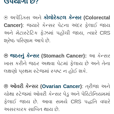
ઉપયોગી છે?
⦿ અપેંડિક્સ અને
કોલોરેક્ટલ કેન્સર
(Colorectal
Cancer)
: જ્યારે કેન્સર પેટના અંદર ફેલાઈ જાય
અને મેટાસ્ટેટિક ફેઝમાં પહોંચી જાય, ત્યારે CRS
શ્રેષ્ઠ પરિણામ આપે છે.
⦿
જઠરનું કેન્સર
(Stomach Cancer):
આ કેન્સર
ખાસ કરીને જઠર અથવા પેટમાં ફેલાય છે અને તેના
લક્ષણો પ્રથમ સ્ટેજમાં સ્પષ્ટ ન હોઈ શકે.
⦿ ઓવરી કેન્સર (
Ovarian Cancer
)
: ત્રીજા અને
ચોથા સ્ટેજમાં ઓવરી કેન્સર પેડુ અને પેરિટોનિયમમાં
ફેલાઈ જાય છે. આવા સમયે CRS પદ્ધતિ વધારે
અસરકારક સાબિત થાય છે.