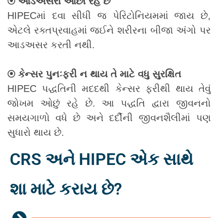
⦿ આડઅસરો ઓછા રહે છે
HIPECમાં દવા સીધી જ પેરિટોનિયમમાં જાય છે,
એટલે રક્તપ્રવાહમાં જઈને શરીરના બીજા અંગો પર
આડઅસર કરતી નથી.
⦿ કેન્સર પુનઃફરી ન થાય તે માટે વધુ સુરક્ષિત
HIPEC પદ્ધતિની મદદથી કેન્સર ફરીથી થાય તેવું
જોખમ ઓછું રહે છે. આ પદ્ધતિ દ્વારા જીવનનો
સમયગાળો વધે છે અને દર્દીની જીવનશૈલીમાં પણ
સુધારો થાય છે.
CRS અને HIPEC એક સાથે
શા માટે કરાય છે?