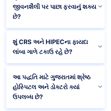
જીવનશૈલી પર પાછા ફરવાનું શક્ય
છે?
શું CRS અને HIPECના ફાયદા
લાંબા ગાળે ટકાઉ રહે છે?
આ પદ્ધતિ માટે ગુજરાતમાં શ્રેષ્ઠ
હોસ્પિટલ અને ડોક્ટરો ક્યાં
ઉપલબ્ધ છે?