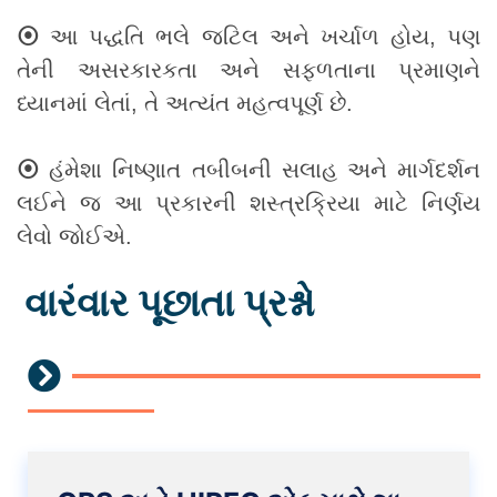
⦿
આ પદ્ધતિ ભલે જટિલ અને ખર્ચાળ હોય, પણ
તેની અસરકારકતા અને સફળતાના પ્રમાણને
ધ્યાનમાં લેતાં, તે અત્યંત મહત્વપૂર્ણ છે.
⦿
હંમેશા નિષ્ણાત તબીબની સલાહ અને માર્ગદર્શન
લઈને જ આ પ્રકારની શસ્ત્રક્રિયા માટે નિર્ણય
લેવો જોઈએ.
વારંવાર પૂછાતા પ્રશ્નો