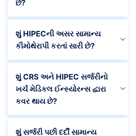
છે?
શું HIPECની અસર સામાન્ય
કીમોથેરાપી કરતાં સારી છે?
શું CRS અને HIPEC સર્જરીનો
ખર્ચ મેડિકલ ઈન્સ્યોરન્સ દ્વારા
કવર થાય છે?
શું સર્જરી પછી દર્દી સામાન્ય