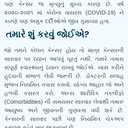
પણ કેન્સર જ મૃત્યુનું મુખ્ય કારણ છે. વર્ષ
૨૦૨૦-૨૦૨૧ માં કોરોના વાયરસ (COVID-19) ને
કારણે પણ અમુક દર્દીઓએ જીવ ગુમાવ્યા હતા.
તમારે શું કરવું જોઈએ?
જો તમને કોલન કેન્સર હોય તો માત્ર કેન્સરની
સારવાર પર ધ્યાન આપવું પૂરતું નથી. તમારે તમારા
સંપૂર્ણ સ્વાસ્થ્યનું ધ્યાન રાખવું જોઈએ. ખાસ કરીને
હૃદયની સંભાળ લેવી જરૂરી છે. ડોક્ટરની સલાહ
મુજબ નિયમિત તપાસ કરાવો. યોગ્ય આહાર લો અને
હળવી કસરત કરો. અન્ય શારીરિક તકલીફો
(Comorbidities) ની સમયસર સારવાર લેવાથી તમારું
આયુષ્ય અને જીવનની ગુણવત્તા વધી શકે છે.
કેન્સરની સારવાર પછી પણ નિયમિત ચેકઅપ
કરાવતા રહેવું ખૂબ અગત્યનું છે.