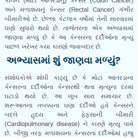
કોલન (મોટા આંતરડાનું) કેન્સર (Colon Cancer)
અને મળાશયનું કેન્સર (Rectal Cancer) ગંભીર
બીમારીઓ છે. છેલ્લા કેટલાક વર્ષોમાં તેની સારવારમાં
ઘણો સુધારો થયો છે. તાજેતરના એક અભ્યાસમાં
જાણવા મળ્યું છે કે આ કેન્સરના દર્દીઓના મૃત્યુ
પાછળ ખરેખર કયા કારણો જવાબદાર છે.
અભ્યાસમાં શું જાણવા મળ્યું?
સંશોધકોએ શોધી કાઢ્યું છે કે મોટા આંતરડાના
કેન્સરના દર્દીઓના કેન્સરથી થતા મૃત્યુના દરમાં
ઘટાડો થયો છે. આ ખૂબ સારા સમાચાર છે.
શરૂઆતના તબક્કાના ઘણા દર્દીઓ હવે કેન્સરને
બદલે હૃદય અને ફેફસાની બીમારી
(Cardiopulmonary disease) ને કારણે મૃત્યુ પામે
છે. બીજી તરફ મળાશયના કેન્સરના દર્દીઓમાં હજુ