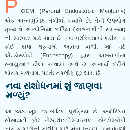
P
OEM (Peroral Endoscopic Myotomy)
એક અત્યાધુનિક તબીબી પદ્ધતિ છે. તેનો ઉપયોગ
મુખ્યત્વે અકલેસિયા કાર્ડિયા (અન્નનળીની સમસ્યા)
ની સારવાર માટે થાય છે. આ પ્રક્રિયામાં શરીર પર
કોઈ કાપો મૂકવામાં આવતો નથી. મોં વાટે
એન્ડોસ્કોપી (Endoscopy) દ્વારા અન્નનળીના
સ્નાયુઓને ઢીલા કરવામાં આવે છે. આનાથી દર્દીને
ખોરાક ગળવામાં પડતી તકલીફ દૂર થાય છે.
નવા સંશોધનમાં શું જાણવા
મળ્યું?
આ એક ખૂબ જ જટિલ પ્રક્રિયા છે. અમેરિકન
સોસાયટી ફોર ગેસ્ટ્રોઇન્ટેસ્ટાઇનલ એન્ડોસ્કોપી
દ્વારા ડોક્ટરોની તાલીમ માટે નવા નિયમો બનાવવામાં