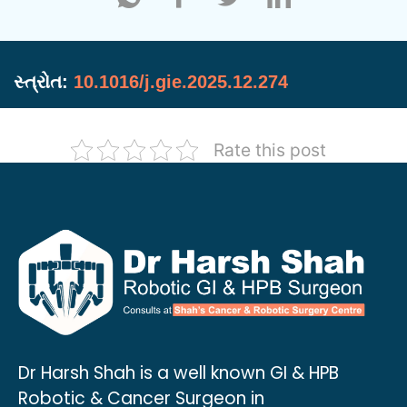
સ્ત્રોત:
10.1016/j.gie.2025.12.274
Rate this post
Dr Harsh Shah is a well known GI & HPB
Robotic & Cancer Surgeon in