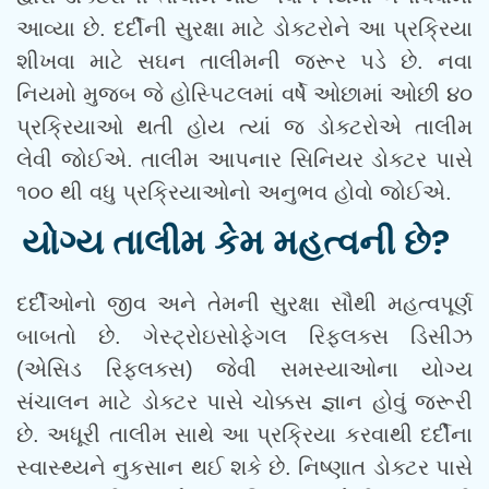
આવ્યા છે. દર્દીની સુરક્ષા માટે ડોક્ટરોને આ પ્રક્રિયા
શીખવા માટે સઘન તાલીમની જરૂર પડે છે. નવા
નિયમો મુજબ જે હોસ્પિટલમાં વર્ષે ઓછામાં ઓછી ૪૦
પ્રક્રિયાઓ થતી હોય ત્યાં જ ડોક્ટરોએ તાલીમ
લેવી જોઈએ. તાલીમ આપનાર સિનિયર ડોક્ટર પાસે
૧૦૦ થી વધુ પ્રક્રિયાઓનો અનુભવ હોવો જોઈએ.
યોગ્ય તાલીમ કેમ મહત્વની છે?
દર્દીઓનો જીવ અને તેમની સુરક્ષા સૌથી મહત્વપૂર્ણ
બાબતો છે. ગેસ્ટ્રોઇસોફેગલ રિફ્લક્સ ડિસીઝ
(એસિડ રિફ્લક્સ) જેવી સમસ્યાઓના યોગ્ય
સંચાલન માટે ડોક્ટર પાસે ચોક્કસ જ્ઞાન હોવું જરૂરી
છે. અધૂરી તાલીમ સાથે આ પ્રક્રિયા કરવાથી દર્દીના
સ્વાસ્થ્યને નુકસાન થઈ શકે છે. નિષ્ણાત ડોક્ટર પાસે