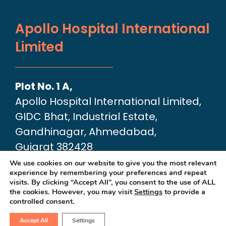
Apollo Hospital International
Limited
Plot No. 1 A,
Apollo Hospital International Limited,
GIDC Bhat, Industrial Estate,
Gandhinagar, Ahmedabad,
Gujarat 382428
Google Map link:
We use cookies on our website to give you the most relevant
experience by remembering your preferences and repeat
https://maps.app.goo.gl/dA6Xz2U2pjfvT
visits. By clicking “Accept All”, you consent to the use of ALL
the cookies. However, you may visit
Settings
to provide a
controlled consent.
Accept All
Settings