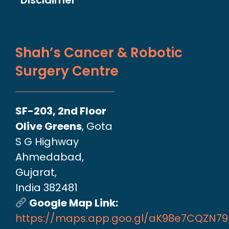
Shah’s Cancer & Robotic
Surgery Centre
SF-203, 2nd Floor
Olive Greens
, Gota
S G Highway
Ahmedabad,
Gujarat,
India 382481
Google Map Link:
https://maps.app.goo.gl/aK98e7CQZN7