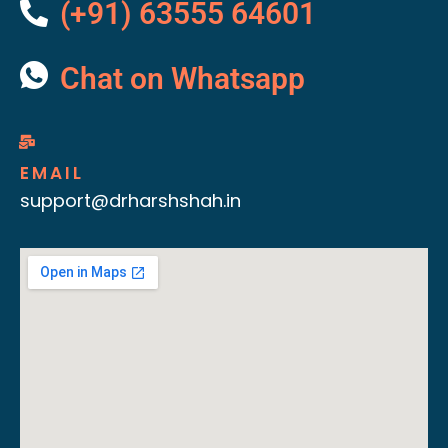
(+91) 63555 64601
Chat on Whatsapp
EMAIL
support@drharshshah.in