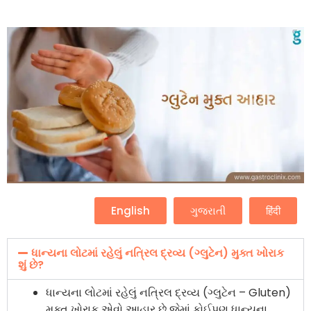
English
ગુજરાતી
हिंदी
ધાન્યના લોટમાં રહેલું નત્રિલ દ્રવ્ય (ગ્લુટેન) મુક્ત ખોરાક
શું છે?
ધાન્યના લોટમાં રહેલું નત્રિલ દ્રવ્ય (ગ્લુટેન – Gluten)
મુક્ત ખોરાક એવો આહાર છે જેમાં કોઈપણ ધાન્યના