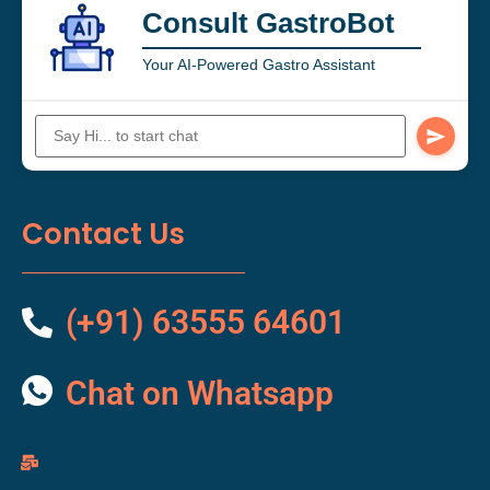
Consult GastroBot
Your AI-Powered Gastro Assistant
Contact Us
(+91) 63555 64601
Chat on Whatsapp