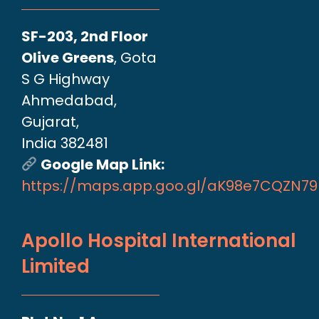
SF-203, 2nd Floor
Olive Greens
, Gota
S G Highway
Ahmedabad,
Gujarat,
India 382481
Google Map Link:
https://maps.app.goo.gl/aK98e7CQZN7
Apollo Hospital International
Limited