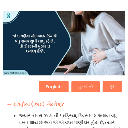
English
ગુજરાતી
हिंदी
ડાયર્હીયા (ઝાડા) એટલે શું?
જ્યારે તમારા ઝાડા ની પ્રક્રિયા, દિવસમાં 3 અથવા વધુ
વખત થાય છે અને એ એકદમ પાણીદાર હોય છે, ત્યારે