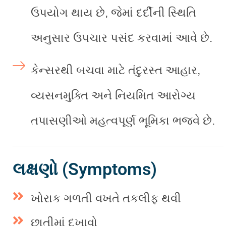
ઉપયોગ થાય છે, જેમાં દર્દીની સ્થિતિ
અનુસાર ઉપચાર પસંદ કરવામાં આવે છે.
કેન્સરથી બચવા માટે તંદુરસ્ત આહાર,
વ્યસનમુક્તિ અને નિયમિત આરોગ્ય
તપાસણીઓ મહત્વપૂર્ણ ભૂમિકા ભજવે છે.
લક્ષણો (Symptoms)
ખોરાક ગળતી વખતે તકલીફ થવી
છાતીમાં દુખાવો