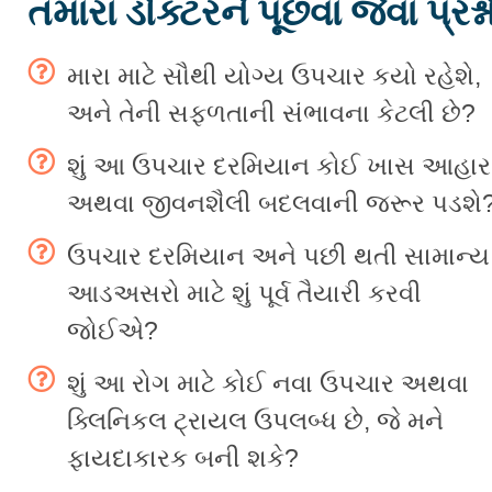
તમારા ડોક્ટરને પૂછવા જેવાં પ્રશ્ન
મારા માટે સૌથી યોગ્ય ઉપચાર કયો રહેશે,
અને તેની સફળતાની સંભાવના કેટલી છે?
શું આ ઉપચાર દરમિયાન કોઈ ખાસ આહાર
અથવા જીવનશૈલી બદલવાની જરૂર પડશે
ઉપચાર દરમિયાન અને પછી થતી સામાન્ય
આડઅસરો માટે શું પૂર્વ તૈયારી કરવી
જોઈએ?
શું આ રોગ માટે કોઈ નવા ઉપચાર અથવા
ક્લિનિકલ ટ્રાયલ ઉપલબ્ધ છે, જે મને
ફાયદાકારક બની શકે?