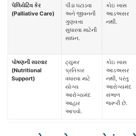
પેલિયેટિવ કેર
પીડા ઘટાડવા
કોઇ ખાસ
(Palliative Care)
અને જીવનની
આડઅસર
ગુણવત્તા
નથી.
સુધારવા માટેની
સાધન.
પોષણની સારવાર
ટ્યુમર
કોઇ ખાસ
(Nutritional
પ્રતિકાર
આડઅસર
Support)
વધારવા માટે
નથી, પરંતુ
યોગ્ય
આરોગ્યમંદ
આરોગ્યમંદ
સંભાળ
આહાર
જરૂરી છે.
આપવો.