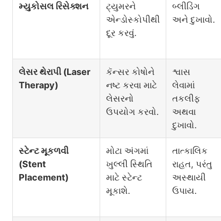
મ્યુકોસલ રિસેક્શન
ટ્યુમરને
બ્લીડિંગ
એન્ડોસ્કોપીથી
અને દુખાવો.
દૂર કરવું.
લેસર થેરાપી (Laser
કૅન્સર કોષોને
શ્વાસ
Therapy)
નષ્ટ કરવા માટે
લેવામાં
લેસરનો
તકલીફ
ઉપયોગ કરવો.
અથવા
દુખાવો.
સ્ટેન્ટ મૂકળવી
મોટા અંગમાં
તાત્કાલિક
(Stent
ખુલ્લી સ્થિતિ
રાહત, પરંતુ
Placement)
માટે સ્ટેન્ટ
અસ્થાયી
મૂકાશે.
ઉપાય.