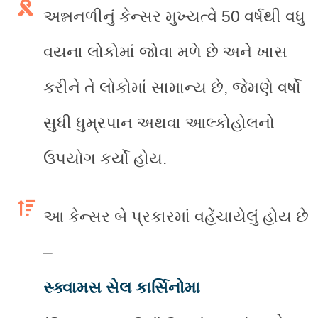
અન્નનળીનું કેન્સર મુખ્યત્વે 50 વર્ષથી વધુ
વયના લોકોમાં જોવા મળે છે અને ખાસ
કરીને તે લોકોમાં સામાન્ય છે, જેમણે વર્ષો
સુધી ધુમ્રપાન અથવા આલ્કોહોલનો
ઉપયોગ કર્યો હોય.
આ કેન્સર બે પ્રકારમાં વહેંચાયેલું હોય છે
–
સ્ક્વામસ સેલ કાર્સિનોમા