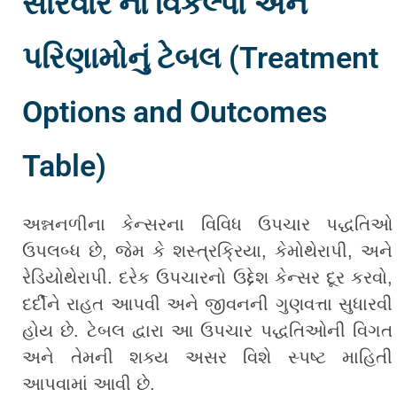
સારવાર નાં વિકલ્પો અને
પરિણામોનું ટેબલ (Treatment
Options and Outcomes
Table)
અન્નનળીના કેન્સરના વિવિધ ઉપચાર પદ્ધતિઓ
ઉપલબ્ધ છે, જેમ કે શસ્ત્રક્રિયા, કેમોથેરાપી, અને
રેડિયોથેરાપી. દરેક ઉપચારનો ઉદ્દેશ કેન્સર દૂર કરવો,
દર્દીને રાહત આપવી અને જીવનની ગુણવત્તા સુધારવી
હોય છે. ટેબલ દ્વારા આ ઉપચાર પદ્ધતિઓની વિગત
અને તેમની શક્ય અસર વિશે સ્પષ્ટ માહિતી
આપવામાં આવી છે.