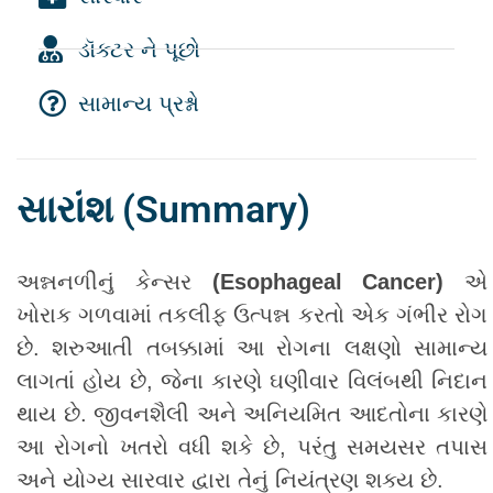
ડૉક્ટર ને પૂછો
સામાન્ય પ્રશ્નો
સારાંશ (Summary)
અન્નનળીનું કેન્સર
(Esophageal Cancer)
એ
ખોરાક ગળવામાં તકલીફ ઉત્પન્ન કરતો એક ગંભીર રોગ
છે. શરુઆતી તબક્કામાં આ રોગના લક્ષણો સામાન્ય
લાગતાં હોય છે, જેના કારણે ઘણીવાર વિલંબથી નિદાન
થાય છે. જીવનશૈલી અને અનિયમિત આદતોના કારણે
આ રોગનો ખતરો વધી શકે છે, પરંતુ સમયસર તપાસ
અને યોગ્ય સારવાર દ્વારા તેનું નિયંત્રણ શક્ય છે.