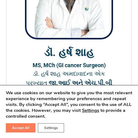
ડૉ. હર્ષ શાહ
MS, MCh (GI cancer Surgeon)
ડૉ. હર્ષ શાહ અમદાવાદના એક
પ્રખ્યાત
જી.આઈ અને એચ.પી.બી
રોબોટિક કેન્સર સર્જન
છે. તેઓ ભોજન
We use cookies on our website to give you the most relevant
experience by remembering your preferences and repeat
નળી, પેટ, લીવર, પેન્ક્રિઆસ, મોટા
visits. By clicking “Accept All”, you consent to the use of ALL
આંતરડા, મલાશય અને નાના આંતરડા
the cookies. However, you may visit
Settings
to provide a
controlled consent.
નાં કેન્સરનો ઇલાજ કરે છે. તેઓ
Accept All
એપોલો હોસ્પિટલમાં ઉપલબ્ધ છે.
Settings