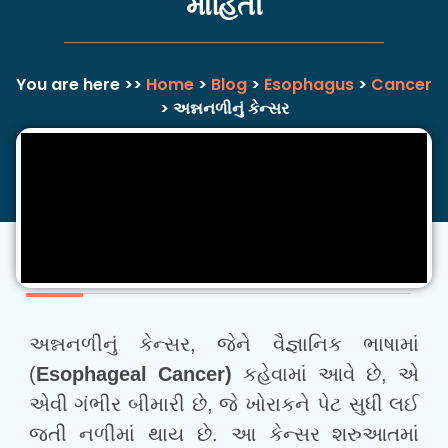
માહિતી
You are here >>
Home
>
Blog
>
Esophagus
>
Cancer
> અન્નનળીનું કેન્સર
અન્નનળીનું કેન્સર, જેને વૈજ્ઞાનિક ભાષામાં
(
Esophageal Cancer)
કહેવામાં આવે છે, એ
એવી ગંભીર બીમારી છે, જે ખોરાકને પેટ સુધી લઈ
જતી નળીમાં થાય છે. આ કેન્સર શરુઆતમાં