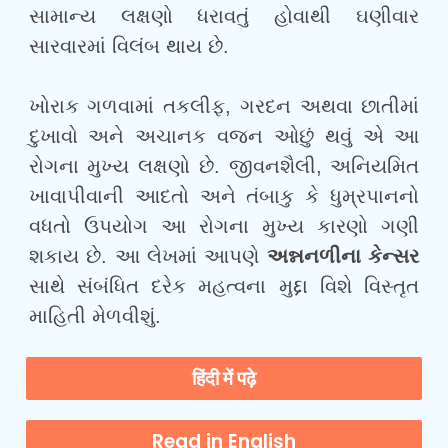
સામાન્ય લક્ષણો ધરાવતું હોવાથી ઘણીવાર
સારવારમાં વિલંબ થાય છે.
ખોરાક ગળવામાં તકલીફ, ગરદન અથવા છાતીમાં
દુખાવો અને અચાનક વજન ઓછું થવું એ આ
રોગના મુખ્ય લક્ષણો છે. જીવનશૈલી, અનિયમિત
ખાવાપીવાની આદતો અને તંબાકુ કે ધુમ્રપાનનો
વધતો ઉપયોગ આ રોગના મુખ્ય કારણો ગણી
શકાય છે. આ લેખમાં આપણે
અન્નનળીના કેન્સર
સાથે સંબંધિત દરેક મહત્વના મુદ્દા વિશે વિસ્તૃત
માહિતી મેળવીશું.
हिंदी में पढ़े
Read in English