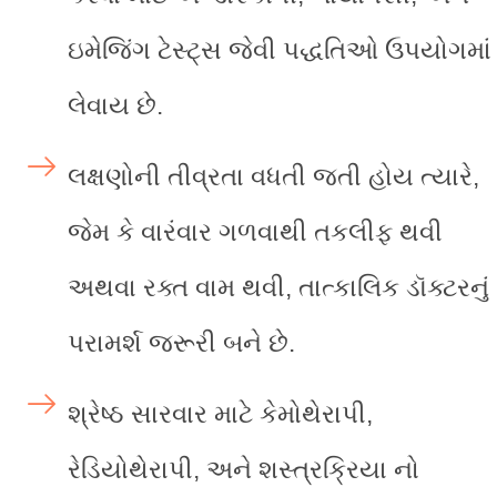
ઇમેજિંગ ટેસ્ટ્સ જેવી પદ્ધતિઓ ઉપયોગમાં
લેવાય છે.
લક્ષણોની તીવ્રતા વધતી જતી હોય ત્યારે,
જેમ કે વારંવાર ગળવાથી તકલીફ થવી
અથવા રક્ત વામ થવી, તાત્કાલિક ડૉક્ટરનું
પરામર્શ જરૂરી બને છે.
શ્રેષ્ઠ સારવાર માટે કેમોથેરાપી,
રેડિયોથેરાપી, અને શસ્ત્રક્રિયા નો