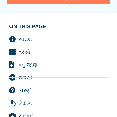
ON THIS PAGE
સારાંશ
તથ્યો
વધુ જાણો
લક્ષણો
કારણો
નિદાન
સારવાર