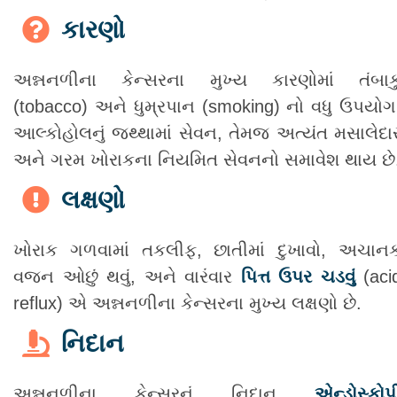
કારણો
અન્નનળીના કેન્સરના મુખ્ય કારણોમાં તંબાક
(tobacco) અને ધુમ્રપાન (smoking) નો વધુ ઉપયોગ
આલ્કોહોલનું જથ્થામાં સેવન, તેમજ અત્યંત મસાલેદા
અને ગરમ ખોરાકના નિયમિત સેવનનો સમાવેશ થાય છે
લક્ષણો
ખોરાક ગળવામાં તકલીફ, છાતીમાં દુખાવો, અચાન
વજન ઓછું થવું, અને વારંવાર
પિત્ત ઉપર ચડવું
(aci
reflux) એ અન્નનળીના કેન્સરના મુખ્ય લક્ષણો છે.
નિદાન
અન્નનળીના કેન્સરનું નિદાન
એન્ડોસ્કોપ