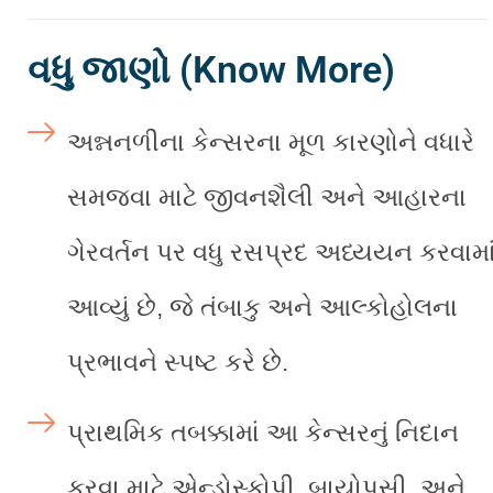
વધુ જાણો (Know More)
અન્નનળીના કેન્સરના મૂળ કારણોને વધારે
સમજવા માટે જીવનશૈલી અને આહારના
ગેરવર્તન પર વધુ રસપ્રદ અધ્યયન કરવામા
આવ્યું છે, જે તંબાકુ અને આલ્કોહોલના
પ્રભાવને સ્પષ્ટ કરે છે.
પ્રાથમિક તબક્કામાં આ કેન્સરનું નિદાન
કરવા માટે એન્ડોસ્કોપી, બાયોપસી, અને