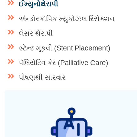
ઈમ્યુનોથેરાપી
એન્ડોસ્કોપિક મ્યુકોઝલ રિસેક્શન
લેસર થેરાપી
સ્ટેન્ટ મૂકવી (Stent Placement)
પૅલિયેટિવ કેર (Palliative Care)
પોષણથી સારવાર