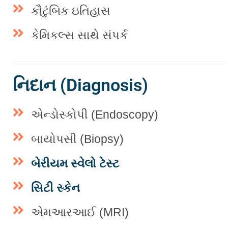
કૌટુંબિક ઇતિહાસ
કેમિકલ્સ સાથે સંપર્ક
નિદાન (Diagnosis)
એન્ડોસ્કોપી (Endoscopy)
બાયોપસી (Biopsy)
બેરીયમ સ્વેલો ટેસ્ટ
સિટી સ્કેન
એમઆરઆઈ (MRI)