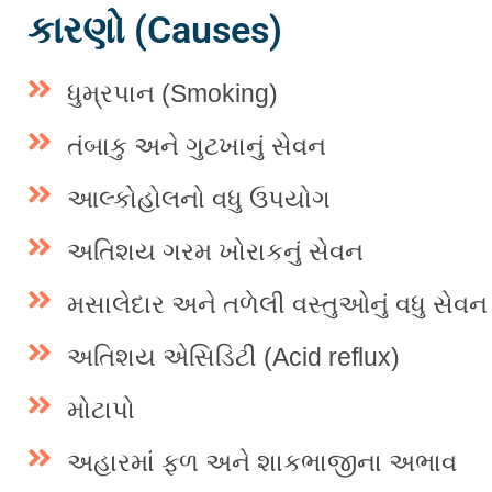
કારણો (Causes)
ધુમ્રપાન (Smoking)
તંબાકુ અને ગુટખાનું સેવન
આલ્કોહોલનો વધુ ઉપયોગ
અતિશય ગરમ ખોરાકનું સેવન
મસાલેદાર અને તળેલી વસ્તુઓનું વધુ સેવન
અતિશય એસિડિટી (Acid reflux)
મોટાપો
અહારમાં ફળ અને શાકભાજીના અભાવ