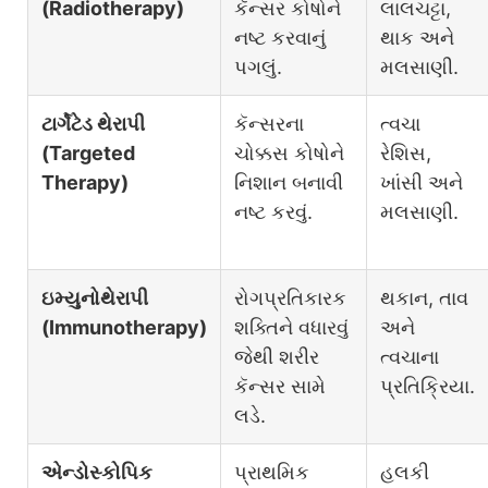
(Radiotherapy)
કૅન્સર કોષોને
લાલચટ્ટા,
નષ્ટ કરવાનું
થાક અને
પગલું.
મલસાણી.
ટાર્ગેટેડ થેરાપી
કૅન્સરના
ત્વચા
(Targeted
ચોક્કસ કોષોને
રેશિસ,
Therapy)
નિશાન બનાવી
ખાંસી અને
નષ્ટ કરવું.
મલસાણી.
ઇમ્યુનોથેરાપી
રોગપ્રતિકારક
થકાન, તાવ
(Immunotherapy)
શક્તિને વધારવું
અને
જેથી શરીર
ત્વચાના
કૅન્સર સામે
પ્રતિક્રિયા.
લડે.
એન્ડોસ્કોપિક
પ્રાથમિક
હલકી