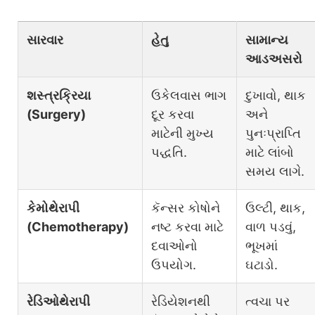
સારવાર
હેતુ
સામાન્ય
આડઅસરો
શસ્ત્રક્રિયા
ઉકેલવાસ ભાગ
દુખાવો, થાક
(Surgery)
દૂર કરવા
અને
માટેની મુખ્ય
પુનઃપ્રાપ્તિ
પદ્ધતિ.
માટે લાંબો
સમય લાગે.
કેમોથેરાપી
કૅન્સર કોષોને
ઉલ્ટી, થાક,
(Chemotherapy)
નષ્ટ કરવા માટે
વાળ પડવું,
દવાઓનો
ભૂખમાં
ઉપયોગ.
ઘટાડો.
રેડિઓથેરાપી
રેડિયેશનથી
ત્વચા પર