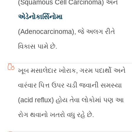
(Squamous Cell Carcinoma) અને
એડેનોકાર્સિનોમા
(Adenocarcinoma), જે અલગ રીતે
વિકાસ પામે છે.
ખૂબ મસાલેદાર ખોરાક, ગરમ પદાર્થો અને
વારંવાર પિત્ત ઉપર ચડી જવાની સમસ્યા
(acid reflux) હોય તેવા લોકોમાં પણ આ
રોગ થવાનો ખતરો વધુ રહે છે.