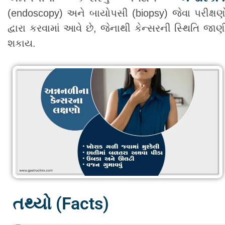
(endoscopy) અને બાયોપસી (biopsy) જેવા પરીક્ષણ
દ્વારા કરવામાં આવે છે, જેનાથી કેન્સરની સ્થિતિ જાણ
શકાય.
તથ્યો (Facts)