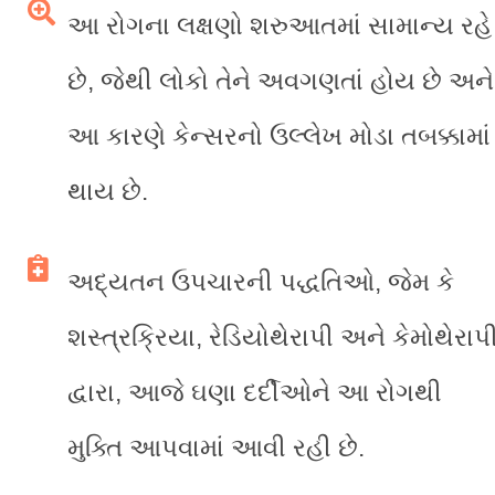
આ રોગના લક્ષણો શરુઆતમાં સામાન્ય રહે
છે, જેથી લોકો તેને અવગણતાં હોય છે અને
આ કારણે કેન્સરનો ઉલ્લેખ મોડા તબક્કામાં
થાય છે.
અદ્યતન ઉપચારની પદ્ધતિઓ, જેમ કે
શસ્ત્રક્રિયા, રેડિયોથેરાપી અને કેમોથેરાપ
દ્વારા, આજે ઘણા દર્દીઓને આ રોગથી
મુક્તિ આપવામાં આવી રહી છે.