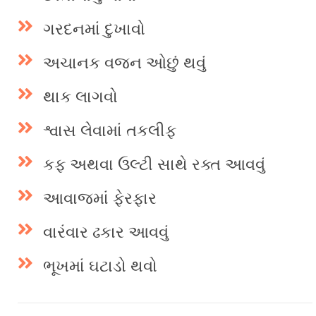
ગરદનમાં દુખાવો
અચાનક વજન ઓછું થવું
થાક લાગવો
શ્વાસ લેવામાં તકલીફ
કફ અથવા ઉલ્ટી સાથે રક્ત આવવું
આવાજમાં ફેરફાર
વારંવાર ઢકાર આવવું
ભૂખમાં ઘટાડો થવો