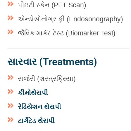
પીઇટી સ્કેન (PET Scan)
એન્ડોસોનોગ્રાફી (Endosonography)
જૈવિક માર્કર ટેસ્ટ (Biomarker Test)
સારવાર (Treatments)
સર્જરી (શસ્ત્રક્રિયા)
કીમોથેરાપી
રેડિયેશન થેરાપી
ટાર્ગેટેડ થેરાપી