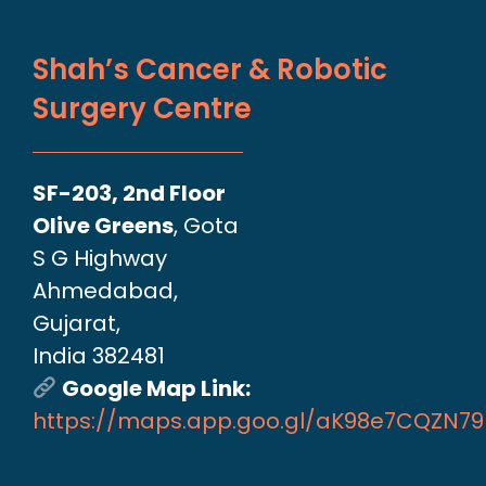
Shah’s Cancer & Robotic
Surgery Centre
SF-203, 2nd Floor
Olive Greens
, Gota
S G Highway
Ahmedabad,
Gujarat,
India 382481
Google Map Link:
https://maps.app.goo.gl/aK98e7CQZN7