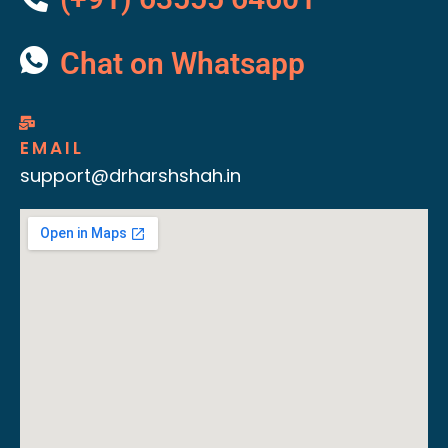
Chat on Whatsapp
EMAIL
support@drharshshah.in