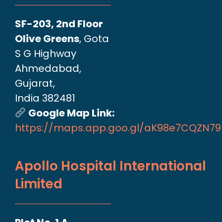
SF-203, 2nd Floor
Olive Greens
, Gota
S G Highway
Ahmedabad,
Gujarat,
India 382481
Google Map Link:
https://maps.app.goo.gl/aK98e7CQZN7
Apollo Hospital International
Limited