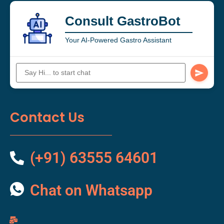
Consult GastroBot
Your AI-Powered Gastro Assistant
Contact Us
(+91) 63555 64601
Chat on Whatsapp