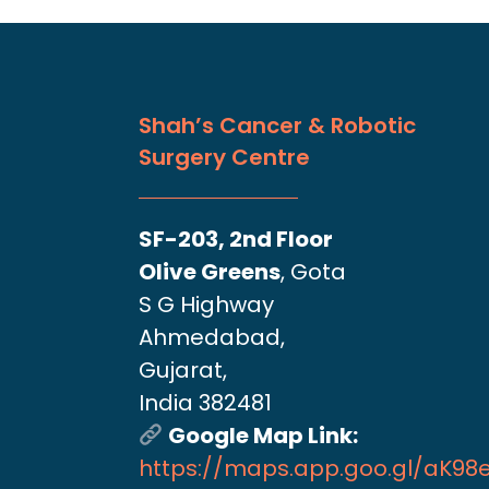
Shah’s Cancer & Robotic
Surgery Centre
SF-203, 2nd Floor
Olive Greens
, Gota
S G Highway
Ahmedabad,
Gujarat,
India 382481
Google Map Link:
https://maps.app.goo.gl/aK9