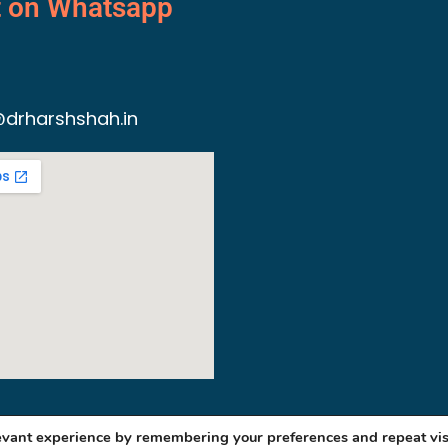
t on Whatsapp
drharshshah.in
levant experience by remembering your preferences and repeat vis