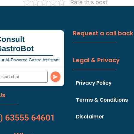
Rate this post
Request a call back
onsult
GastroBot
Legal & Privacy
ur AI-Powered Gastro Assistant
Privacy Policy
Us
Terms & Conditions
) 63555 64601
Disclaimer