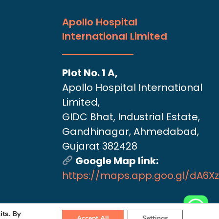
Apollo Hospital
International Limited
Plot No. 1 A,
Apollo Hospital International
Limited,
GIDC Bhat, Industrial Estate,
Gandhinagar, Ahmedabad,
Gujarat 382428
Google Map link:
https://maps.app.goo.gl/dA6X
its. By
Accept All
Settings