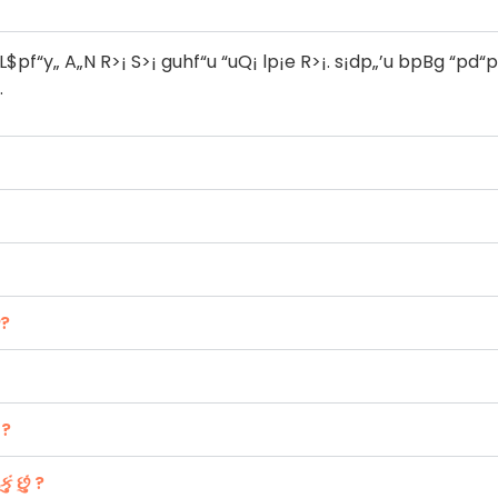
$pf“y„ A„N R>¡ S>¡ guhf“u “uQ¡ lp¡e R>¡. s¡dp„’u bpBg “pd“p
.
ે?
 ?
ં છું ?