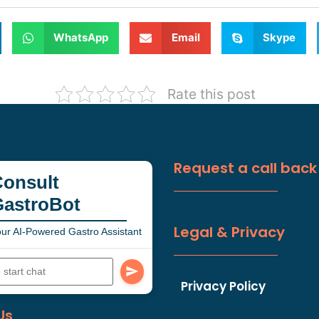
WhatsApp
Email
Skype
Rate this post
Request a call back
onsult
GastroBot
Legal & Privacy
ur AI-Powered Gastro Assistant
Privacy Policy
Us