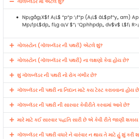
ગૉલબ્લૅડર માં એટલે શું?
Np¡gåg¡X$f A¡L$ “p“p ‘¡f“p (A¡L$ âL$pf“y„ am) ApL
Mp¡fpL$dp„ fl¡g a¡V $“¡ ‘Qphhpdp„ dv$v$ L$f¡ R>¡
ગોલસ્ટોન (ગૉલબ્લૅડર ની પથરી) એટલે શું?
ગોલસ્ટોન (ગૉલબ્લૅડર ની પથરી) ના લક્ષણો કેવા હોય છે?
શું ગૉલબ્લૅડર ની પથરી નો રોગ ગંભીર છે?
ગૉલબ્લૅડર ની પથરી ના નિદાન માટે કય ટેસ્ટ કરાવવાના હોય છ
ગૉલબ્લૅડર ની પથરી ની સારવાર કેવીરીતે કરવામાં આવે છે?
મારે માટે કઈ સારવાર પદ્ધતિ સારી છે એ કેવી રીતે જાણી શકાય
ગૉલબ્લૅડર ની પથરી વધારે ને વારંવાર ન થાય તે માટે હું શું કરી શકુ