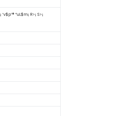
¡ ‘v$p’® “uL$m¡ R>¡ S>¡