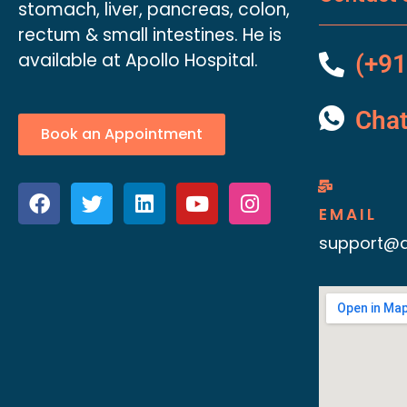
stomach, liver, pancreas, colon,
rectum & small intestines. He is
available at Apollo Hospital.
(+91
Cha
Book an Appointment
EMAIL
support@d