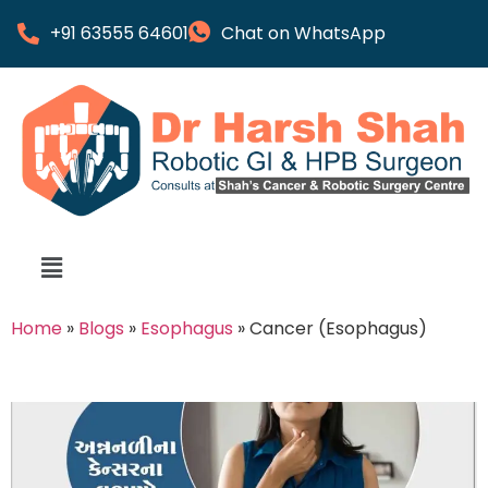
+91 63555 64601
Chat on WhatsApp
Home
»
Blogs
»
Esophagus
»
Cancer (Esophagus)