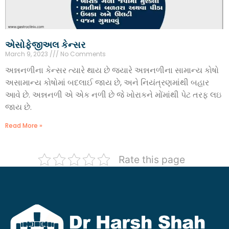
એસોફેજીઅલ કેન્સર
March 9, 2023
No Comments
અન્નનળીના કેન્સર ત્યારે થાય છે જ્યારે અન્નનળીના સામાન્ય કોષો
અસામાન્ય કોષોમાં બદલાઈ જાય છે, અને નિયંત્રણમાંથી બહાર
આવે છે. અન્નનળી એ એક નળી છે જે ખોરાકને મોંમાંથી પેટ તરફ લઇ
જાય છે.
Read More »
Rate this page