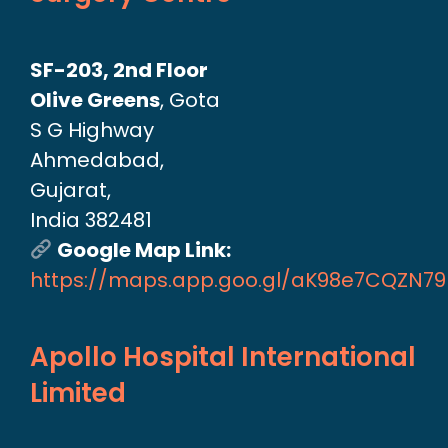
SF-203, 2nd Floor
Olive Greens
, Gota
S G Highway
Ahmedabad,
Gujarat,
India 382481
Google Map Link:
https://maps.app.goo.gl/aK98e7CQZN7
Apollo Hospital International
Limited