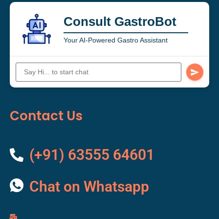
Consult GastroBot
Your AI-Powered Gastro Assistant
Contact Us
(+91) 63555 64601
Chat on Whatsapp