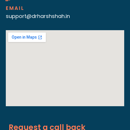
EMAIL
support@drharshshah.in
Request a call back